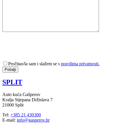
Pročitao/la sam i slažem se s
pravilima privatnosti.
SPLIT
Auto kuća Gašperov
Kralja Stjepana Držislava 7
21000 Split
Tel:
+385 21 430300
E-mail:
info@gasperov.hr