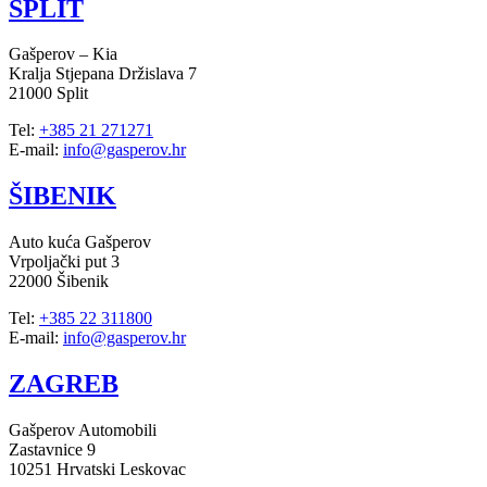
SPLIT
Gašperov – Kia
Kralja Stjepana Držislava 7
21000 Split
Tel:
+385 21 271271
E-mail:
info@gasperov.hr
ŠIBENIK
Auto kuća Gašperov
Vrpoljački put 3
22000 Šibenik
Tel:
+385 22 311800
E-mail:
info@gasperov.hr
ZAGREB
Gašperov Automobili
Zastavnice 9
10251 Hrvatski Leskovac