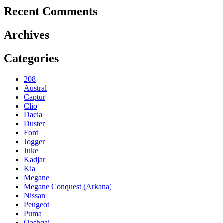
Recent Comments
Archives
Categories
208
Austral
Captur
Clio
Dacia
Duster
Ford
Jogger
Juke
Kadjar
Kia
Megane
Megane Conquest (Arkana)
Nissan
Peugeot
Puma
Qashqai