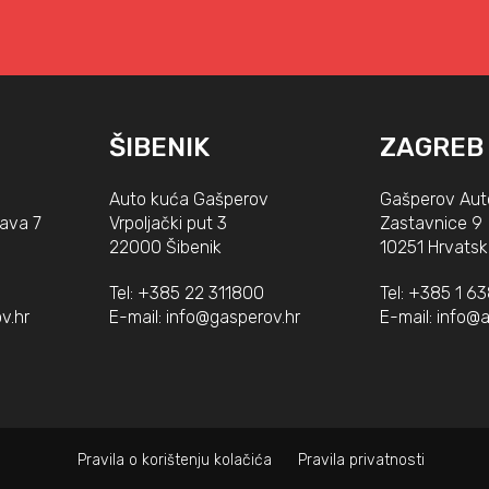
ŠIBENIK
ZAGREB
Auto kuća Gašperov
Gašperov Aut
lava 7
Vrpoljački put 3
Zastavnice 9
22000 Šibenik
10251 Hrvatsk
Tel:
+385 22 311800
Tel:
+385 1 6
v.hr
E-mail:
info@gasperov.hr
E-mail:
info@a
Pravila o korištenju kolačića
Pravila privatnosti