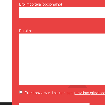
Broj mobitela (opcionalno):
Poruka:
Pročitao/la sam i slažem se s
pravilima privatnos