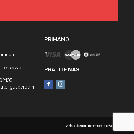
PRIMAMO
omobili
i Leskovac
PRATITE NAS
382105
uto-gasperov.hr