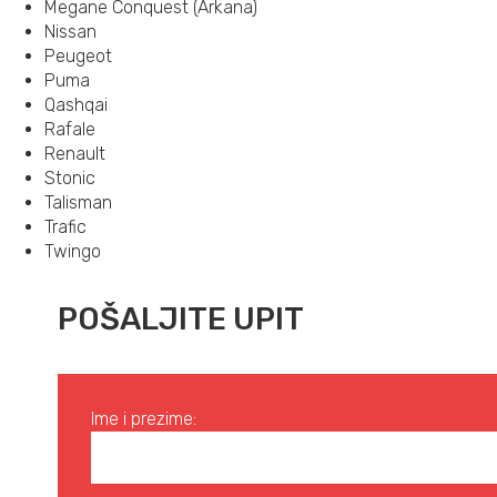
Megane Conquest (Arkana)
Nissan
Peugeot
Puma
Qashqai
Rafale
Renault
Stonic
Talisman
Trafic
Twingo
POŠALJITE UPIT
Ime i prezime: