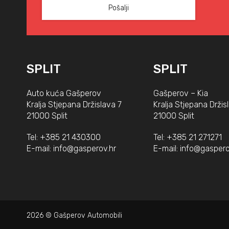
SPLIT
SPLIT
Auto kuća Gašperov
Gašperov – Kia
Kralja Stjepana Držislava 7
Kralja Stjepana Držis
21000 Split
21000 Split
Tel:
+385 21 430300
Tel:
+385 21 271271
E-mail:
info@gasperov.hr
E-mail:
info@gaspero
2026 © Gašperov Automobili