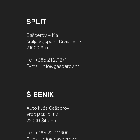
SPLIT
Gašperov – Kia
Kralja Stjepana Držislava 7
21000 Split
Tel:
+385 21 271271
E-mail:
info@gasperov.hr
ŠIBENIK
Auto kuća Gašperov
Vrpoljački put 3
22000 Šibenik
Tel:
+385 22 311800
E-mail:
info@gasperov.hr