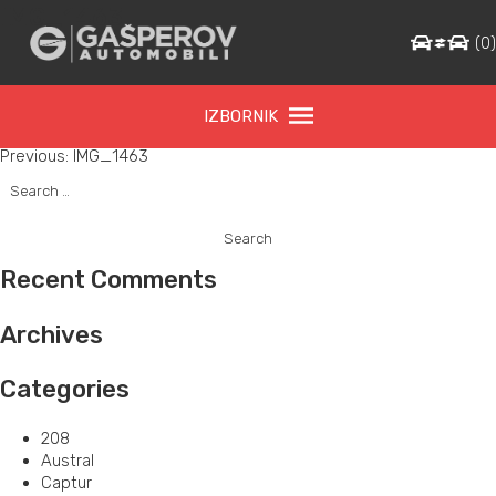
IMG_1463
(
0
IZBORNIK
Post
Previous:
IMG_1463
Search
navigation
for:
Recent Comments
Archives
Categories
208
Austral
Captur