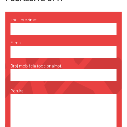
Ime i prezime:
E-mail:
Broj mobitela (opcionalno):
Poruka: