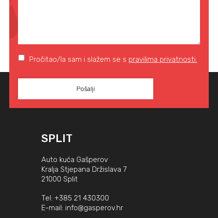
Pročitao/la sam i slažem se s
pravilima privatnosti.
SPLIT
Auto kuća Gašperov
Kralja Stjepana Držislava 7
21000 Split
Tel:
+385 21 430300
E-mail:
info@gasperov.hr