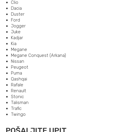
Clio
Dacia
Duster
Ford
Jogger
Juke
Kadjar
Kia
Megane
Megane Conquest (Arkana)
Nissan
Peugeot
Puma
Qashqai
Rafale
Renault
Stonic
Talisman
Trafic
Twingo
POŠALJITE UPIT