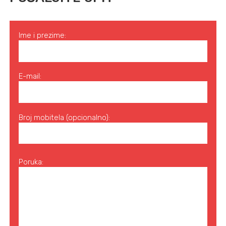
Ime i prezime:
E-mail:
Broj mobitela (opcionalno):
Poruka: