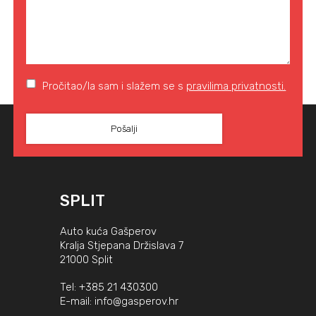
Pročitao/la sam i slažem se s
pravilima privatnosti.
SPLIT
Auto kuća Gašperov
Kralja Stjepana Držislava 7
21000 Split
Tel:
+385 21 430300
E-mail:
info@gasperov.hr