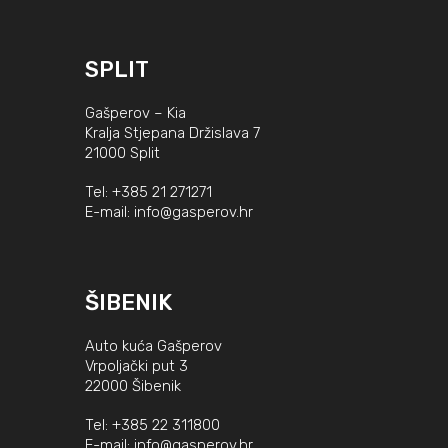
SPLIT
Gašperov – Kia
Kralja Stjepana Držislava 7
21000 Split
Tel:
+385 21 271271
E-mail:
info@gasperov.hr
ŠIBENIK
Auto kuća Gašperov
Vrpoljački put 3
22000 Šibenik
Tel:
+385 22 311800
E-mail:
info@gasperov.hr