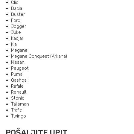
Clio
Dacia
Duster
Ford
Jogger
Juke
Kadjar
Kia
Megane
Megane Conquest (Arkana)
Nissan
Peugeot
Puma
Qashqai
Rafale
Renault
Stonic
Talisman
Trafic
Twingo
POŠALJITE UPIT