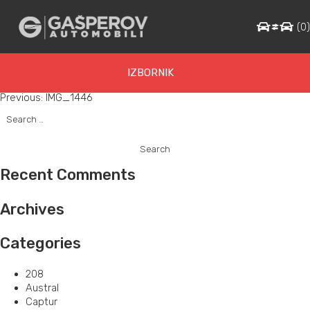
IMG_1446
(
0
IZBORNIK
Post
Previous:
IMG_1446
Search
navigation
for:
Recent Comments
Archives
Categories
208
Austral
Captur