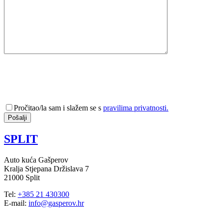
Pročitao/la sam i slažem se s
pravilima privatnosti.
SPLIT
Auto kuća Gašperov
Kralja Stjepana Držislava 7
21000 Split
Tel:
+385 21 430300
E-mail:
info@gasperov.hr