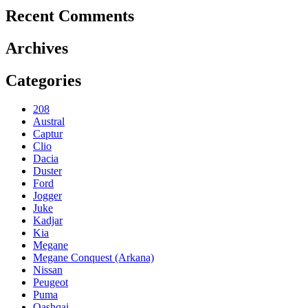
Recent Comments
Archives
Categories
208
Austral
Captur
Clio
Dacia
Duster
Ford
Jogger
Juke
Kadjar
Kia
Megane
Megane Conquest (Arkana)
Nissan
Peugeot
Puma
Qashqai