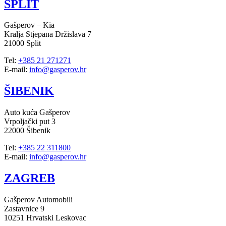
SPLIT
Gašperov – Kia
Kralja Stjepana Držislava 7
21000 Split
Tel:
+385 21 271271
E-mail:
info@gasperov.hr
ŠIBENIK
Auto kuća Gašperov
Vrpoljački put 3
22000 Šibenik
Tel:
+385 22 311800
E-mail:
info@gasperov.hr
ZAGREB
Gašperov Automobili
Zastavnice 9
10251 Hrvatski Leskovac