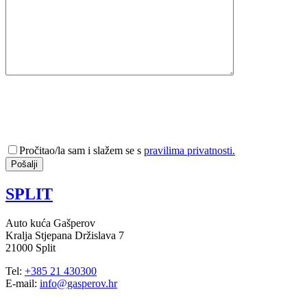
Pročitao/la sam i slažem se s
pravilima privatnosti.
SPLIT
Auto kuća Gašperov
Kralja Stjepana Držislava 7
21000 Split
Tel:
+385 21 430300
E-mail:
info@gasperov.hr