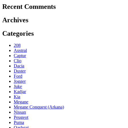
Recent Comments
Archives
Categories
208
Austral
Captur
Clio
Dacia
Duster
Ford
Jogger
Juke
Kadjar
Kia
Megane
Megane Conquest (Arkana)
Nissan
Peugeot
Puma
Qashqai