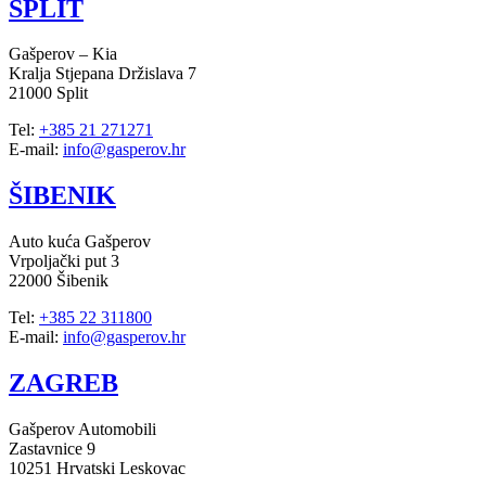
SPLIT
Gašperov – Kia
Kralja Stjepana Držislava 7
21000 Split
Tel:
+385 21 271271
E-mail:
info@gasperov.hr
ŠIBENIK
Auto kuća Gašperov
Vrpoljački put 3
22000 Šibenik
Tel:
+385 22 311800
E-mail:
info@gasperov.hr
ZAGREB
Gašperov Automobili
Zastavnice 9
10251 Hrvatski Leskovac