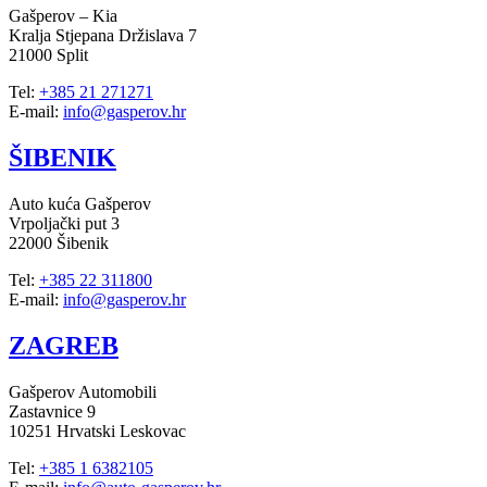
Gašperov – Kia
Kralja Stjepana Držislava 7
21000 Split
Tel:
+385 21 271271
E-mail:
info@gasperov.hr
ŠIBENIK
Auto kuća Gašperov
Vrpoljački put 3
22000 Šibenik
Tel:
+385 22 311800
E-mail:
info@gasperov.hr
ZAGREB
Gašperov Automobili
Zastavnice 9
10251 Hrvatski Leskovac
Tel:
+385 1 6382105