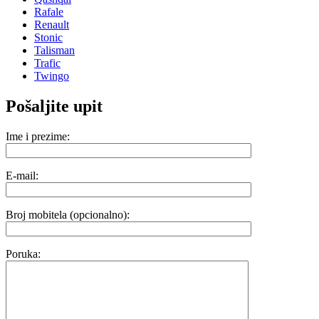
Rafale
Renault
Stonic
Talisman
Trafic
Twingo
Pošaljite upit
Ime i prezime:
E-mail:
Broj mobitela (opcionalno):
Poruka: