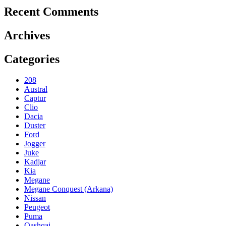
Recent Comments
Archives
Categories
208
Austral
Captur
Clio
Dacia
Duster
Ford
Jogger
Juke
Kadjar
Kia
Megane
Megane Conquest (Arkana)
Nissan
Peugeot
Puma
Qashqai