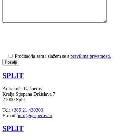
Pročitao/la sam i slažem se s
pravilima privatnosti.
SPLIT
Auto kuća Gašperov
Kralja Stjepana Držislava 7
21000 Split
Tel:
+385 21 430300
E-mail:
info@gasperov.hr
SPLIT