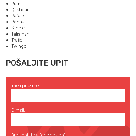
Puma
Qashqai
Rafale
Renault
Stonic
Talisman
Trafic
Twingo
POŠALJITE UPIT
Ime i prezime:
E-mail:
Broj mobitela (opcionalno):