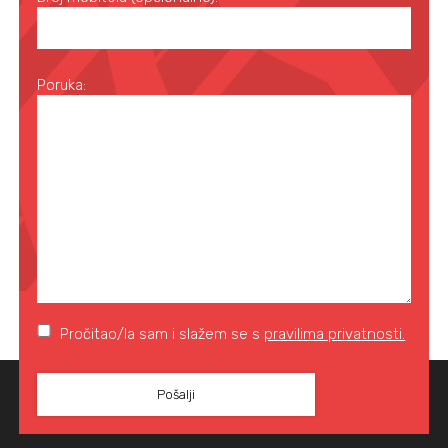
Poruka:
Pročitao/la sam i slažem se s
pravilima privatnosti.