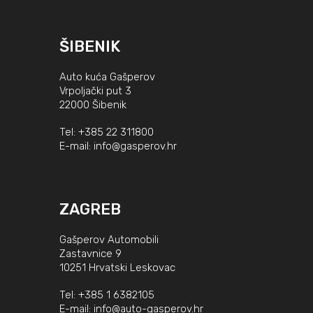
ŠIBENIK
Auto kuća Gašperov
Vrpoljački put 3
22000 Šibenik
Tel:
+385 22 311800
E-mail:
info@gasperov.hr
ZAGREB
Gašperov Automobili
Zastavnice 9
10251 Hrvatski Leskovac
Tel:
+385 1 6382105
E-mail:
info@auto-gasperov.hr