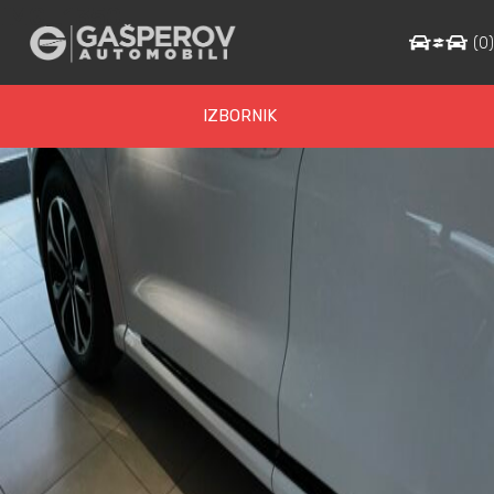
IMG_1350
(
0
IZBORNIK