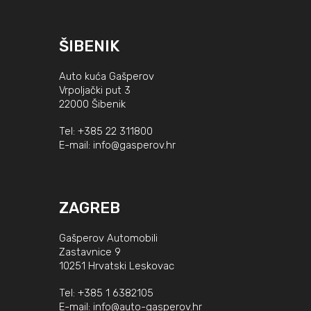
ŠIBENIK
Auto kuća Gašperov
Vrpoljački put 3
22000 Šibenik
Tel:
+385 22 311800
E-mail:
info@gasperov.hr
ZAGREB
Gašperov Automobili
Zastavnice 9
10251 Hrvatski Leskovac
Tel:
+385 1 6382105
E-mail:
info@auto-gasperov.hr