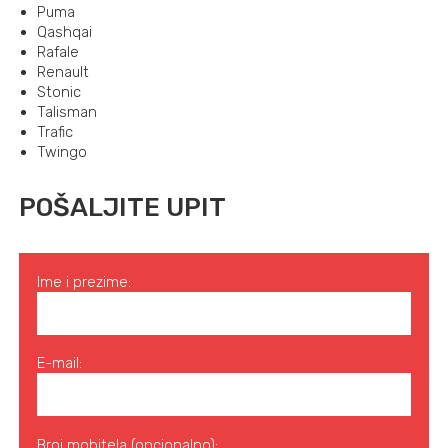
Puma
Qashqai
Rafale
Renault
Stonic
Talisman
Trafic
Twingo
POŠALJITE UPIT
Ime i prezime:
E-mail:
Broj mobitela (opcionalno):