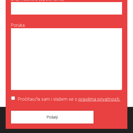
Poruka:
Pročitao/la sam i slažem se s
pravilima privatnosti.