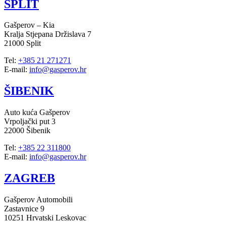
SPLIT
Gašperov – Kia
Kralja Stjepana Držislava 7
21000 Split
Tel:
+385 21 271271
E-mail:
info@gasperov.hr
ŠIBENIK
Auto kuća Gašperov
Vrpoljački put 3
22000 Šibenik
Tel:
+385 22 311800
E-mail:
info@gasperov.hr
ZAGREB
Gašperov Automobili
Zastavnice 9
10251 Hrvatski Leskovac