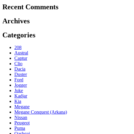
Recent Comments
Archives
Categories
208
Austral
Captur
Clio
Dacia
Duster
Ford
Jogger
Juke
Kadjar
Kia
Megane
Megane Conquest (Arkana)
Nissan
Peugeot
Puma
Qashqai