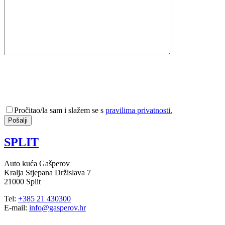
Pročitao/la sam i slažem se s
pravilima privatnosti.
SPLIT
Auto kuća Gašperov
Kralja Stjepana Držislava 7
21000 Split
Tel:
+385 21 430300
E-mail:
info@gasperov.hr