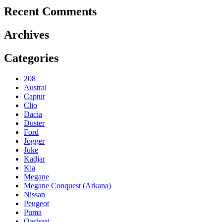
Recent Comments
Archives
Categories
208
Austral
Captur
Clio
Dacia
Duster
Ford
Jogger
Juke
Kadjar
Kia
Megane
Megane Conquest (Arkana)
Nissan
Peugeot
Puma
Qashqai