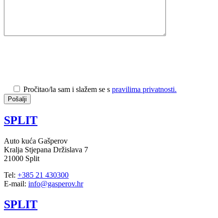
Pročitao/la sam i slažem se s
pravilima privatnosti.
SPLIT
Auto kuća Gašperov
Kralja Stjepana Držislava 7
21000 Split
Tel:
+385 21 430300
E-mail:
info@gasperov.hr
SPLIT