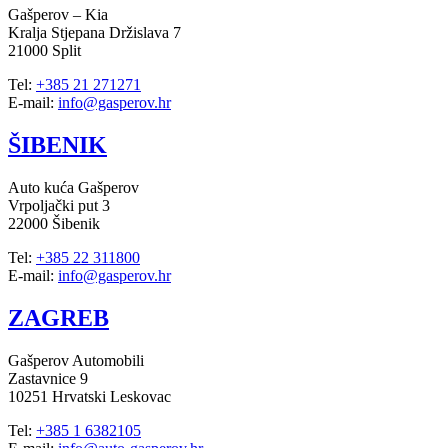
Gašperov – Kia
Kralja Stjepana Držislava 7
21000 Split
Tel:
+385 21 271271
E-mail:
info@gasperov.hr
ŠIBENIK
Auto kuća Gašperov
Vrpoljački put 3
22000 Šibenik
Tel:
+385 22 311800
E-mail:
info@gasperov.hr
ZAGREB
Gašperov Automobili
Zastavnice 9
10251 Hrvatski Leskovac
Tel:
+385 1 6382105