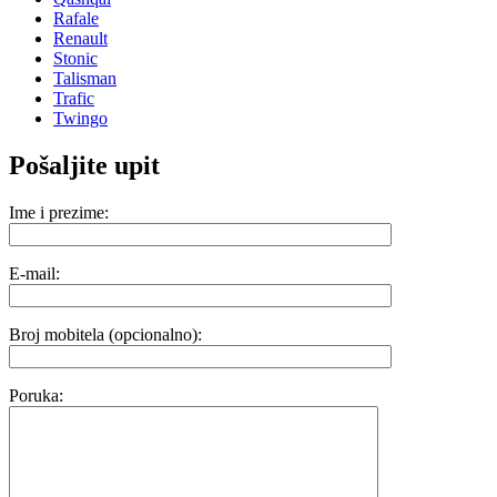
Rafale
Renault
Stonic
Talisman
Trafic
Twingo
Pošaljite upit
Ime i prezime:
E-mail:
Broj mobitela (opcionalno):
Poruka: