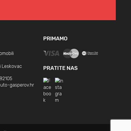
PRIMAMO
omobili
i Leskovac
PRATITE NAS
382105
uto-gasperov.hr