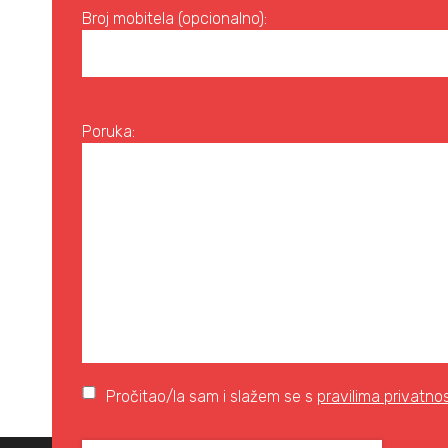
Broj mobitela (opcionalno):
Poruka:
Pročitao/la sam i slažem se s
pravilima privatnos