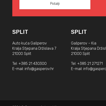
SPLIT
SPLIT
Auto kuća Gašperov
Gašperov – Kia
Kralja Stjepana Držislava 7
Kralja Stjepana Držis
21000 Split
21000 Split
Tel:
+385 21 430300
Tel:
+385 21 271271
E-mail:
info@gasperov.hr
E-mail:
info@gaspero