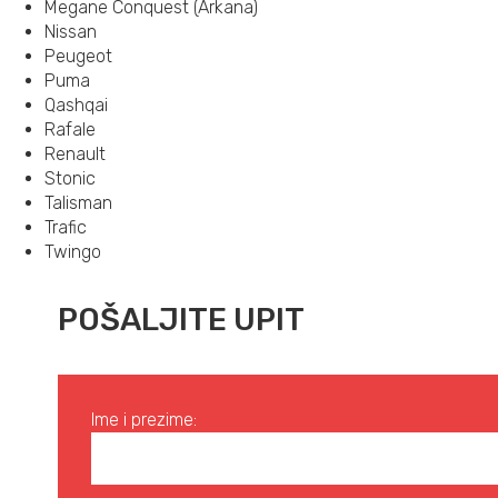
Megane Conquest (Arkana)
Nissan
Peugeot
Puma
Qashqai
Rafale
Renault
Stonic
Talisman
Trafic
Twingo
POŠALJITE UPIT
Ime i prezime: