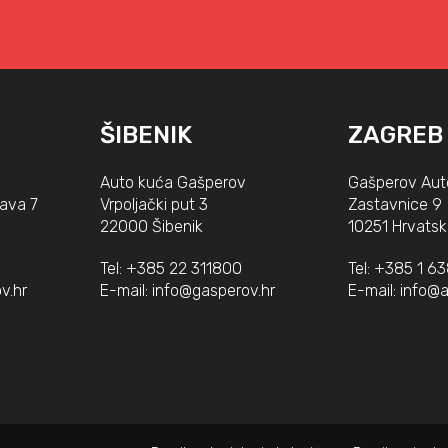
ŠIBENIK
ZAGREB
Auto kuća Gašperov
Gašperov Aut
lava 7
Vrpoljački put 3
Zastavnice 9
22000 Šibenik
10251 Hrvatsk
Tel:
+385 22 311800
Tel:
+385 1 6
v.hr
E-mail:
info@gasperov.hr
E-mail:
info@a