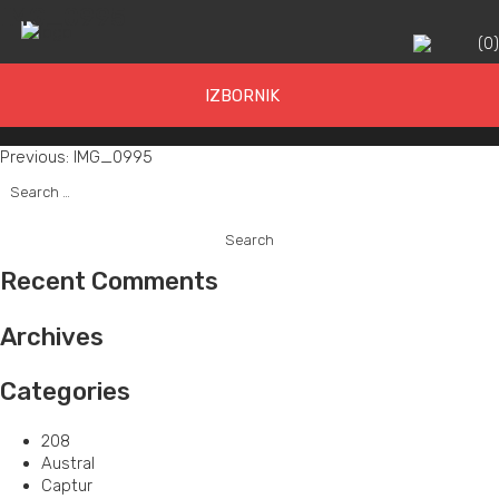
IMG_0995
(
0
IZBORNIK
Post
Previous:
IMG_0995
Search
navigation
for:
Recent Comments
Archives
Categories
208
Austral
Captur