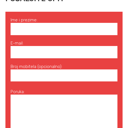
Ime i prezime:
E-mail:
Broj mobitela (opcionalno):
Poruka: