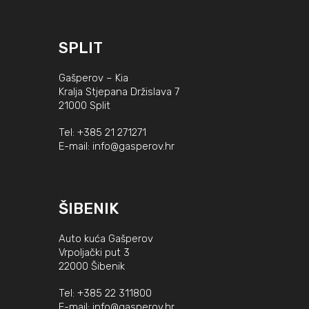
SPLIT
Gašperov – Kia
Kralja Stjepana Držislava 7
21000 Split
Tel:
+385 21 271271
E-mail:
info@gasperov.hr
ŠIBENIK
Auto kuća Gašperov
Vrpoljački put 3
22000 Šibenik
Tel:
+385 22 311800
E-mail:
info@gasperov.hr