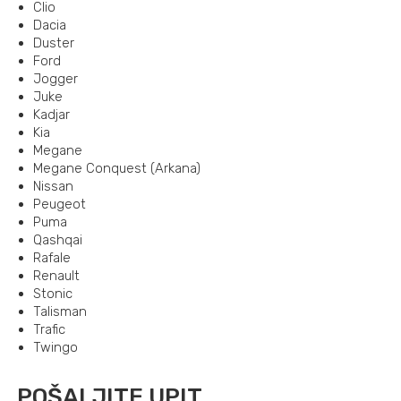
Clio
Dacia
Duster
Ford
Jogger
Juke
Kadjar
Kia
Megane
Megane Conquest (Arkana)
Nissan
Peugeot
Puma
Qashqai
Rafale
Renault
Stonic
Talisman
Trafic
Twingo
POŠALJITE UPIT