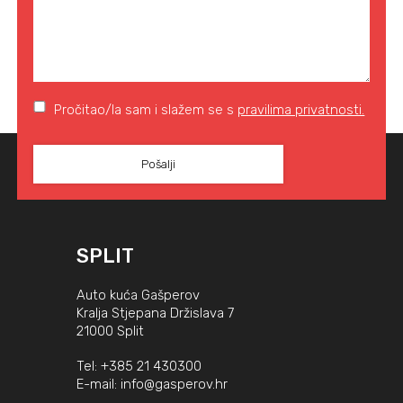
Pročitao/la sam i slažem se s
pravilima privatnosti.
SPLIT
Auto kuća Gašperov
Kralja Stjepana Držislava 7
21000 Split
Tel:
+385 21 430300
E-mail:
info@gasperov.hr