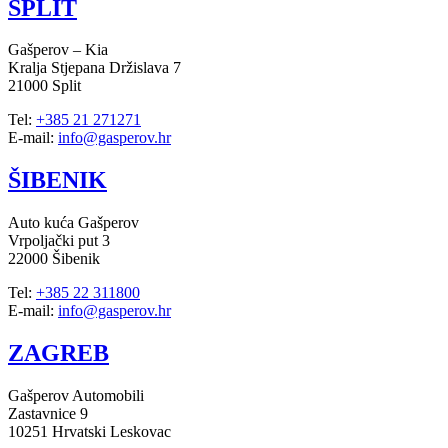
SPLIT
Gašperov – Kia
Kralja Stjepana Držislava 7
21000 Split
Tel:
+385 21 271271
E-mail:
info@gasperov.hr
ŠIBENIK
Auto kuća Gašperov
Vrpoljački put 3
22000 Šibenik
Tel:
+385 22 311800
E-mail:
info@gasperov.hr
ZAGREB
Gašperov Automobili
Zastavnice 9
10251 Hrvatski Leskovac