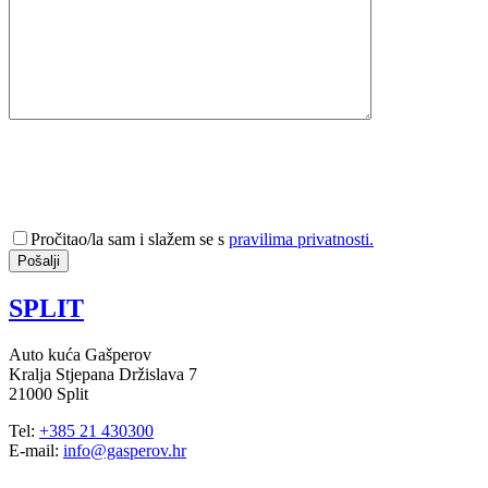
Pročitao/la sam i slažem se s
pravilima privatnosti.
SPLIT
Auto kuća Gašperov
Kralja Stjepana Držislava 7
21000 Split
Tel:
+385 21 430300
E-mail:
info@gasperov.hr