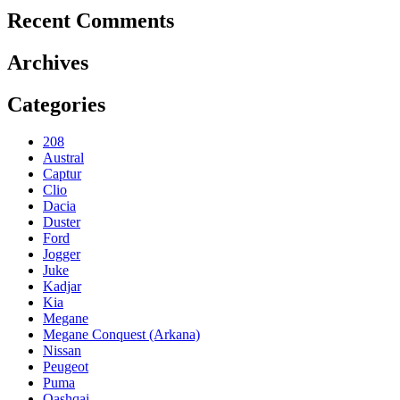
Recent Comments
Archives
Categories
208
Austral
Captur
Clio
Dacia
Duster
Ford
Jogger
Juke
Kadjar
Kia
Megane
Megane Conquest (Arkana)
Nissan
Peugeot
Puma
Qashqai