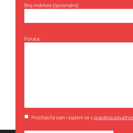
Broj mobitela (opcionalno):
Poruka:
Pročitao/la sam i slažem se s
pravilima privatnos