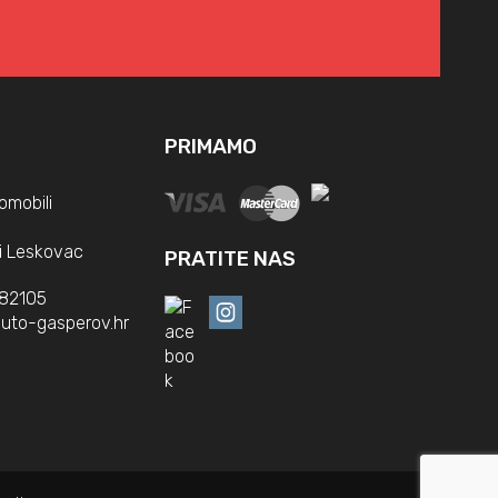
PRIMAMO
omobili
i Leskovac
PRATITE NAS
382105
uto-gasperov.hr