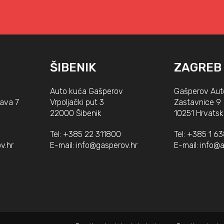
ŠIBENIK
ZAGREB
Auto kuća Gašperov
Gašperov Aut
lava 7
Vrpoljački put 3
Zastavnice 9
22000 Šibenik
10251 Hrvatsk
Tel:
+385 22 311800
Tel:
+385 1 6
v.hr
E-mail:
info@gasperov.hr
E-mail:
info@a