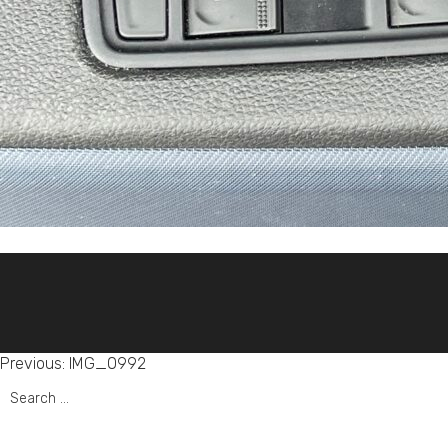
Post
Previous:
IMG_0992
Search
navigation
for: