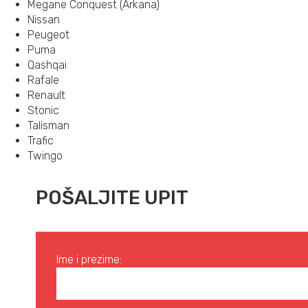
Megane Conquest (Arkana)
Nissan
Peugeot
Puma
Qashqai
Rafale
Renault
Stonic
Talisman
Trafic
Twingo
POŠALJITE UPIT
Ime i prezime: