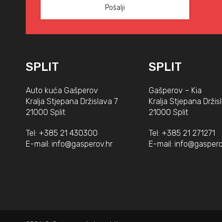
SPLIT
SPLIT
Auto kuća Gašperov
Gašperov – Kia
Kralja Stjepana Držislava 7
Kralja Stjepana Držis
21000 Split
21000 Split
Tel:
+385 21 430300
Tel:
+385 21 271271
E-mail:
info@gasperov.hr
E-mail:
info@gaspero