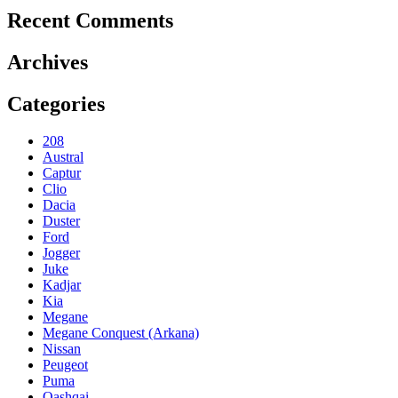
Recent Comments
Archives
Categories
208
Austral
Captur
Clio
Dacia
Duster
Ford
Jogger
Juke
Kadjar
Kia
Megane
Megane Conquest (Arkana)
Nissan
Peugeot
Puma
Qashqai