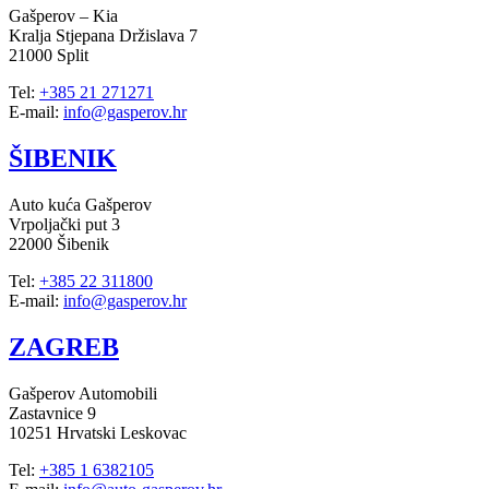
Gašperov – Kia
Kralja Stjepana Držislava 7
21000 Split
Tel:
+385 21 271271
E-mail:
info@gasperov.hr
ŠIBENIK
Auto kuća Gašperov
Vrpoljački put 3
22000 Šibenik
Tel:
+385 22 311800
E-mail:
info@gasperov.hr
ZAGREB
Gašperov Automobili
Zastavnice 9
10251 Hrvatski Leskovac
Tel:
+385 1 6382105