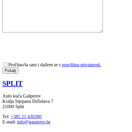
Pročitao/la sam i slažem se s
pravilima privatnosti.
SPLIT
Auto kuća Gašperov
Kralja Stjepana Držislava 7
21000 Split
Tel:
+385 21 430300
E-mail:
info@gasperov.hr