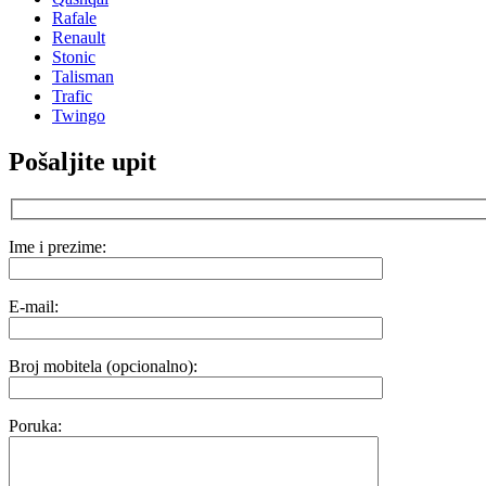
Rafale
Renault
Stonic
Talisman
Trafic
Twingo
Pošaljite upit
Ime i prezime:
E-mail:
Broj mobitela (opcionalno):
Poruka: