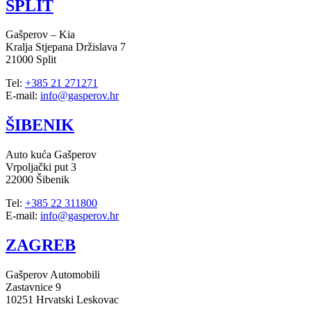
SPLIT
Gašperov – Kia
Kralja Stjepana Držislava 7
21000 Split
Tel:
+385 21 271271
E-mail:
info@gasperov.hr
ŠIBENIK
Auto kuća Gašperov
Vrpoljački put 3
22000 Šibenik
Tel:
+385 22 311800
E-mail:
info@gasperov.hr
ZAGREB
Gašperov Automobili
Zastavnice 9
10251 Hrvatski Leskovac