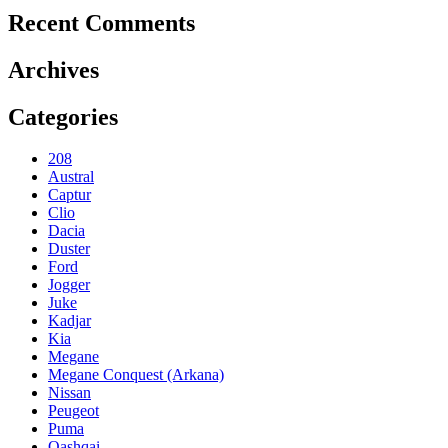
Recent Comments
Archives
Categories
208
Austral
Captur
Clio
Dacia
Duster
Ford
Jogger
Juke
Kadjar
Kia
Megane
Megane Conquest (Arkana)
Nissan
Peugeot
Puma
Qashqai