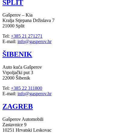
SPLIT
Gašperov – Kia
Kralja Stjepana Držislava 7
21000 Split
Tel:
+385 21 271271
E-mail:
info@gasperov.hr
ŠIBENIK
Auto kuća Gašperov
Vrpoljački put 3
22000 Šibenik
Tel:
+385 22 311800
E-mail:
info@gasperov.hr
ZAGREB
Gašperov Automobili
Zastavnice 9
10251 Hrvatski Leskovac