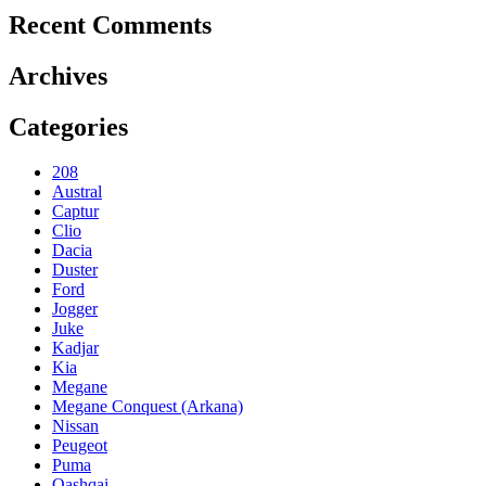
Recent Comments
Archives
Categories
208
Austral
Captur
Clio
Dacia
Duster
Ford
Jogger
Juke
Kadjar
Kia
Megane
Megane Conquest (Arkana)
Nissan
Peugeot
Puma
Qashqai