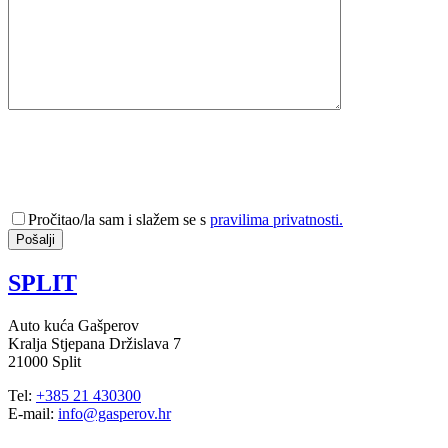
Pročitao/la sam i slažem se s
pravilima privatnosti.
SPLIT
Auto kuća Gašperov
Kralja Stjepana Držislava 7
21000 Split
Tel:
+385 21 430300
E-mail:
info@gasperov.hr