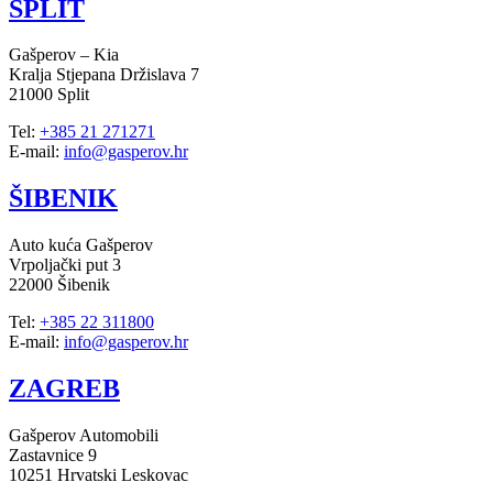
SPLIT
Gašperov – Kia
Kralja Stjepana Držislava 7
21000 Split
Tel:
+385 21 271271
E-mail:
info@gasperov.hr
ŠIBENIK
Auto kuća Gašperov
Vrpoljački put 3
22000 Šibenik
Tel:
+385 22 311800
E-mail:
info@gasperov.hr
ZAGREB
Gašperov Automobili
Zastavnice 9
10251 Hrvatski Leskovac