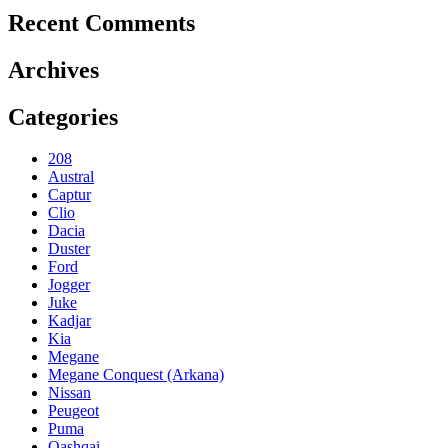
Recent Comments
Archives
Categories
208
Austral
Captur
Clio
Dacia
Duster
Ford
Jogger
Juke
Kadjar
Kia
Megane
Megane Conquest (Arkana)
Nissan
Peugeot
Puma
Qashqai