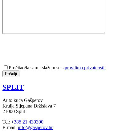
Pročitao/la sam i slažem se s
pravilima privatnosti.
SPLIT
Auto kuća Gašperov
Kralja Stjepana Držislava 7
21000 Split
Tel:
+385 21 430300
E-mail:
info@gasperov.hr