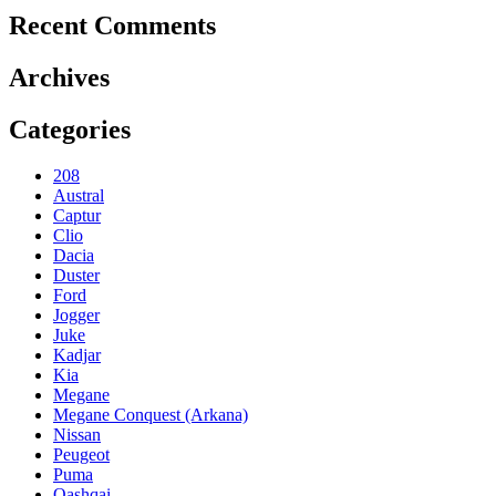
Recent Comments
Archives
Categories
208
Austral
Captur
Clio
Dacia
Duster
Ford
Jogger
Juke
Kadjar
Kia
Megane
Megane Conquest (Arkana)
Nissan
Peugeot
Puma
Qashqai