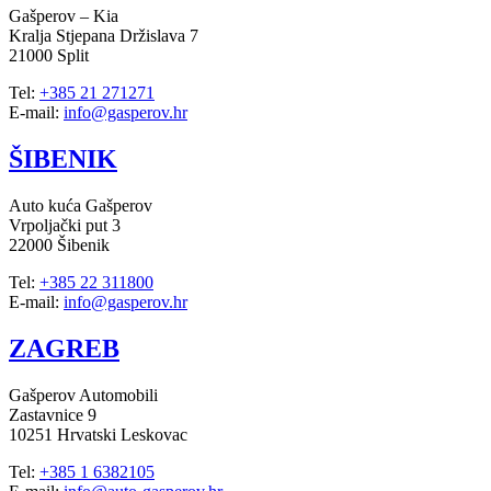
Gašperov – Kia
Kralja Stjepana Držislava 7
21000 Split
Tel:
+385 21 271271
E-mail:
info@gasperov.hr
ŠIBENIK
Auto kuća Gašperov
Vrpoljački put 3
22000 Šibenik
Tel:
+385 22 311800
E-mail:
info@gasperov.hr
ZAGREB
Gašperov Automobili
Zastavnice 9
10251 Hrvatski Leskovac
Tel:
+385 1 6382105