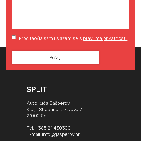
Pročitao/la sam i slažem se s
pravilima privatnosti.
SPLIT
Auto kuća Gašperov
Kralja Stjepana Držislava 7
21000 Split
Tel:
+385 21 430300
E-mail:
info@gasperov.hr