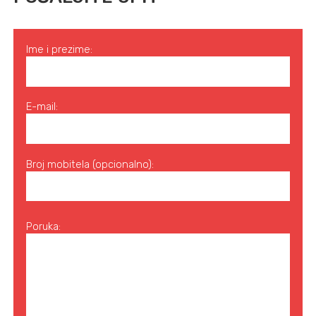
Ime i prezime:
E-mail:
Broj mobitela (opcionalno):
Poruka: