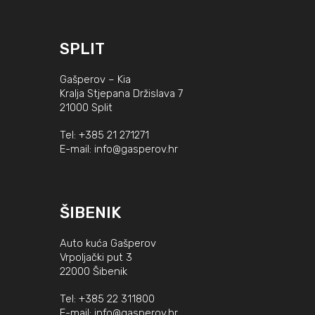
SPLIT
Gašperov – Kia
Kralja Stjepana Držislava 7
21000 Split
Tel:
+385 21 271271
E-mail:
info@gasperov.hr
ŠIBENIK
Auto kuća Gašperov
Vrpoljački put 3
22000 Šibenik
Tel:
+385 22 311800
E-mail:
info@gasperov.hr