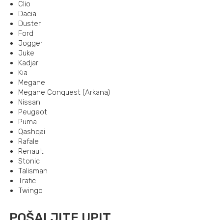
Clio
Dacia
Duster
Ford
Jogger
Juke
Kadjar
Kia
Megane
Megane Conquest (Arkana)
Nissan
Peugeot
Puma
Qashqai
Rafale
Renault
Stonic
Talisman
Trafic
Twingo
POŠALJITE UPIT