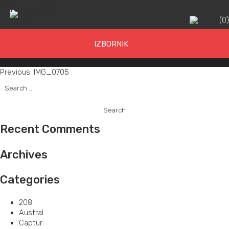
IMG_0705
(
0
IZBORNIK
Post
Previous:
IMG_0705
Search
navigation
for:
Recent Comments
Archives
Categories
208
Austral
Captur