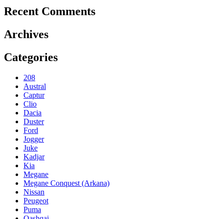
Recent Comments
Archives
Categories
208
Austral
Captur
Clio
Dacia
Duster
Ford
Jogger
Juke
Kadjar
Kia
Megane
Megane Conquest (Arkana)
Nissan
Peugeot
Puma
Qashqai