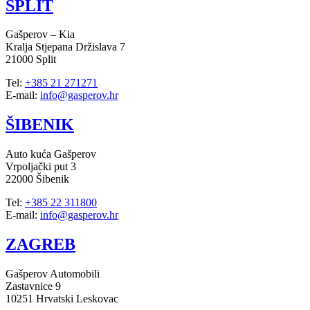
SPLIT
Gašperov – Kia
Kralja Stjepana Držislava 7
21000 Split
Tel:
+385 21 271271
E-mail:
info@gasperov.hr
ŠIBENIK
Auto kuća Gašperov
Vrpoljački put 3
22000 Šibenik
Tel:
+385 22 311800
E-mail:
info@gasperov.hr
ZAGREB
Gašperov Automobili
Zastavnice 9
10251 Hrvatski Leskovac