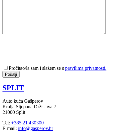
Pročitao/la sam i slažem se s
pravilima privatnosti.
SPLIT
Auto kuća Gašperov
Kralja Stjepana Držislava 7
21000 Split
Tel:
+385 21 430300
E-mail:
info@gasperov.hr