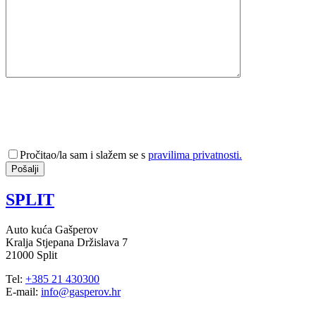
Pročitao/la sam i slažem se s
pravilima privatnosti.
SPLIT
Auto kuća Gašperov
Kralja Stjepana Držislava 7
21000 Split
Tel:
+385 21 430300
E-mail:
info@gasperov.hr