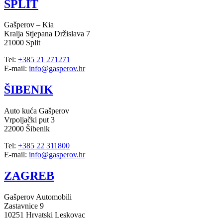
SPLIT
Gašperov – Kia
Kralja Stjepana Držislava 7
21000 Split
Tel:
+385 21 271271
E-mail:
info@gasperov.hr
ŠIBENIK
Auto kuća Gašperov
Vrpoljački put 3
22000 Šibenik
Tel:
+385 22 311800
E-mail:
info@gasperov.hr
ZAGREB
Gašperov Automobili
Zastavnice 9
10251 Hrvatski Leskovac