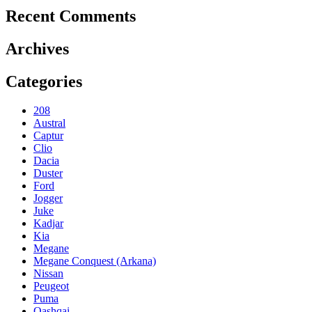
Recent Comments
Archives
Categories
208
Austral
Captur
Clio
Dacia
Duster
Ford
Jogger
Juke
Kadjar
Kia
Megane
Megane Conquest (Arkana)
Nissan
Peugeot
Puma
Qashqai