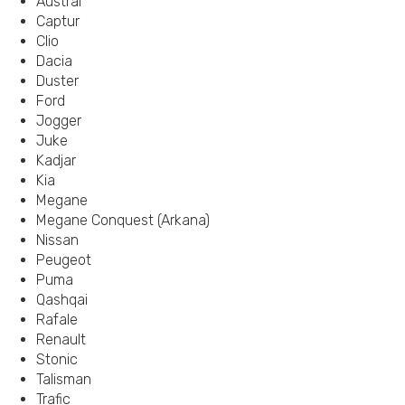
Austral
Captur
Clio
Dacia
Duster
Ford
Jogger
Juke
Kadjar
Kia
Megane
Megane Conquest (Arkana)
Nissan
Peugeot
Puma
Qashqai
Rafale
Renault
Stonic
Talisman
Trafic