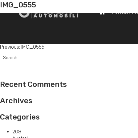
IMG_0555
PONUDA VO
Post
Previous:
IMG_0555
Search
navigation
for:
Recent Comments
Archives
Categories
208