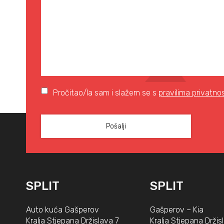
Pročitao/la sam i slažem se s
pravilima privatnos
SPLIT
SPLIT
Auto kuća Gašperov
Gašperov – Kia
Kralja Stjepana Držislava 7
Kralja Stjepana Držis