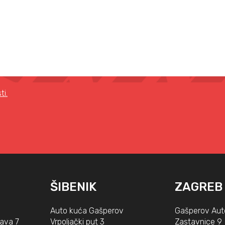
ti.
ŠIBENIK
ZAGREB
Auto kuća Gašperov
Gašperov Aut
lava 7
Vrpoljački put 3
Zastavnice 9