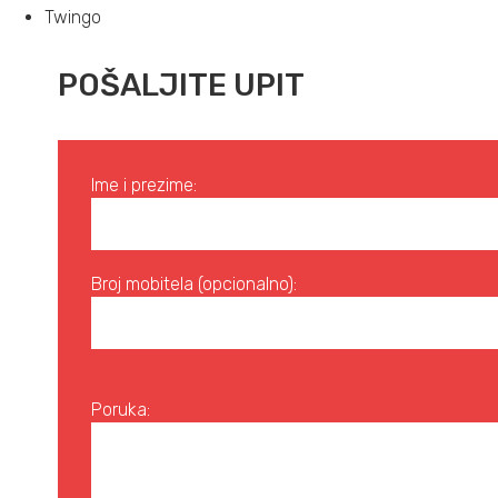
Twingo
POŠALJITE UPIT
Ime i prezime:
Broj mobitela (opcionalno):
Poruka: