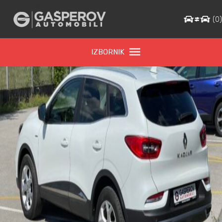
IMG_0549
(
0
IZBORNIK