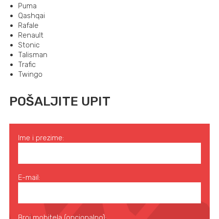
Puma
Qashqai
Rafale
Renault
Stonic
Talisman
Trafic
Twingo
POŠALJITE UPIT
Ime i prezime:
E-mail:
Broj mobitela (opcionalno):