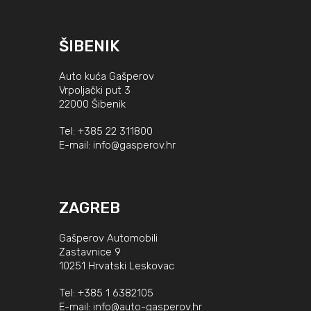
ŠIBENIK
Auto kuća Gašperov
Vrpoljački put 3
22000 Šibenik
Tel:
+385 22 311800
E-mail:
info@gasperov.hr
ZAGREB
Gašperov Automobili
Zastavnice 9
10251 Hrvatski Leskovac
Tel:
+385 1 6382105
E-mail:
info@auto-gasperov.hr