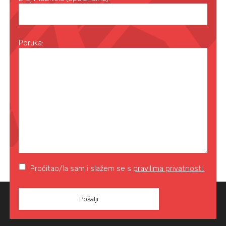
Poruka:
Pročitao/la sam i slažem se s
pravilima privatnosti.