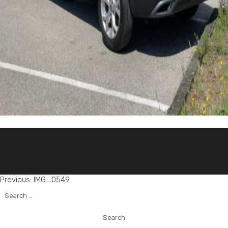
Post
Previous:
IMG_0549
Search
navigation
for: