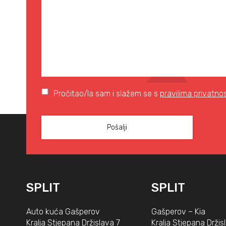
Pročitao/la sam i slažem se s
pravilima privatnos
SPLIT
SPLIT
Auto kuća Gašperov
Gašperov – Kia
Kralja Stjepana Držislava 7
Kralja Stjepana Držis