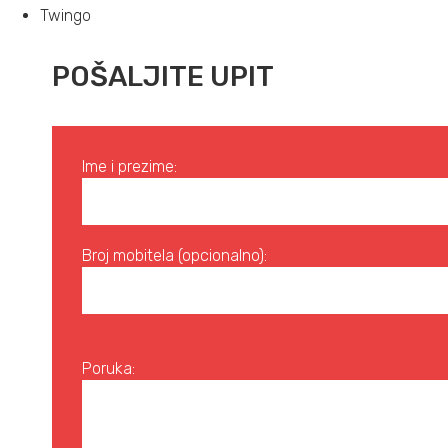
Twingo
POŠALJITE UPIT
Ime i prezime:
Broj mobitela (opcionalno):
Poruka: