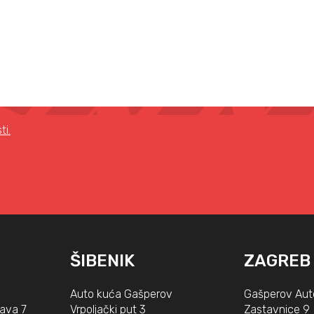
ti.
ŠIBENIK
ZAGREB
Auto kuća Gašperov
Gašperov Aut
lava 7
Vrpoljački put 3
Zastavnice 9