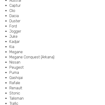
Austral
Captur
Clio
Dacia
Duster
Ford
Jogger
Juke
Kadjar
Kia
Megane
Megane Conquest (Arkana)
Nissan
Peugeot
Puma
Qashqai
Rafale
Renault
Stonic
Talisman
Trafic