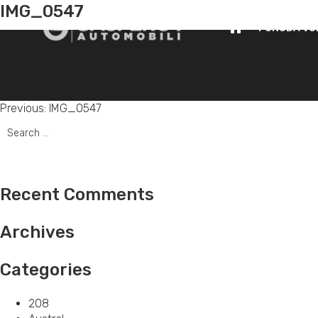
IMG_0547
PONUDA VO
Post
Previous:
IMG_0547
Search
navigation
for:
Recent Comments
Archives
Categories
208