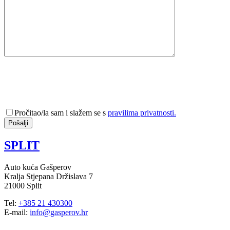
Pročitao/la sam i slažem se s
pravilima privatnosti.
SPLIT
Auto kuća Gašperov
Kralja Stjepana Držislava 7
21000 Split
Tel:
+385 21 430300
E-mail:
info@gasperov.hr