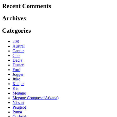
Recent Comments
Archives
Categories
208
Austral
Captur
Clio
Dacia
Duster
Ford
Jogger
Juke
Kadjar
Kia
Megane
Megane Conquest (Arkana)
Nissan
Peugeot
Puma
Qashqai