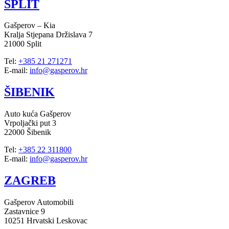
SPLIT
Gašperov – Kia
Kralja Stjepana Držislava 7
21000 Split
Tel:
+385 21 271271
E-mail:
info@gasperov.hr
ŠIBENIK
Auto kuća Gašperov
Vrpoljački put 3
22000 Šibenik
Tel:
+385 22 311800
E-mail:
info@gasperov.hr
ZAGREB
Gašperov Automobili
Zastavnice 9
10251 Hrvatski Leskovac