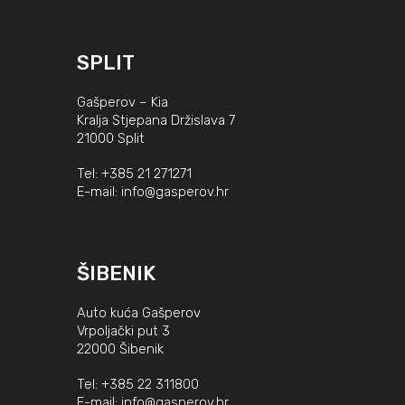
SPLIT
Gašperov – Kia
Kralja Stjepana Držislava 7
21000 Split
Tel:
+385 21 271271
E-mail:
info@gasperov.hr
ŠIBENIK
Auto kuća Gašperov
Vrpoljački put 3
22000 Šibenik
Tel:
+385 22 311800
E-mail:
info@gasperov.hr