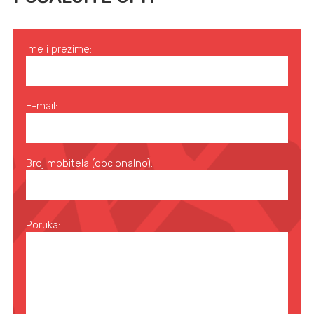
Ime i prezime:
E-mail:
Broj mobitela (opcionalno):
Poruka: