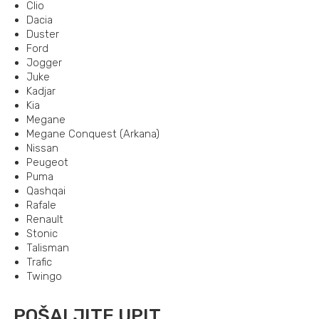
Clio
Dacia
Duster
Ford
Jogger
Juke
Kadjar
Kia
Megane
Megane Conquest (Arkana)
Nissan
Peugeot
Puma
Qashqai
Rafale
Renault
Stonic
Talisman
Trafic
Twingo
POŠALJITE UPIT