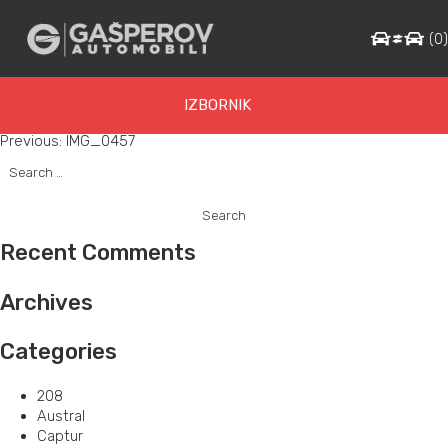
IMG_0457
(
0
IZBORNIK
Post
Previous:
IMG_0457
Search
navigation
for:
Recent Comments
Archives
Categories
208
Austral
Captur