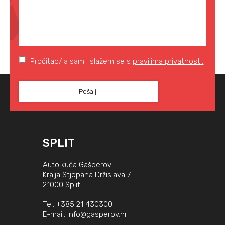
Pročitao/la sam i slažem se s
pravilima privatnosti.
SPLIT
Auto kuća Gašperov
Kralja Stjepana Držislava 7
21000 Split
Tel:
+385 21 430300
E-mail:
info@gasperov.hr