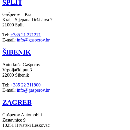
SPLIT
Gašperov – Kia
Kralja Stjepana Držislava 7
21000 Split
Tel:
+385 21 271271
E-mail:
info@gasperov.hr
ŠIBENIK
Auto kuća Gašperov
Vrpoljački put 3
22000 Šibenik
Tel:
+385 22 311800
E-mail:
info@gasperov.hr
ZAGREB
Gašperov Automobili
Zastavnice 9
10251 Hrvatski Leskovac