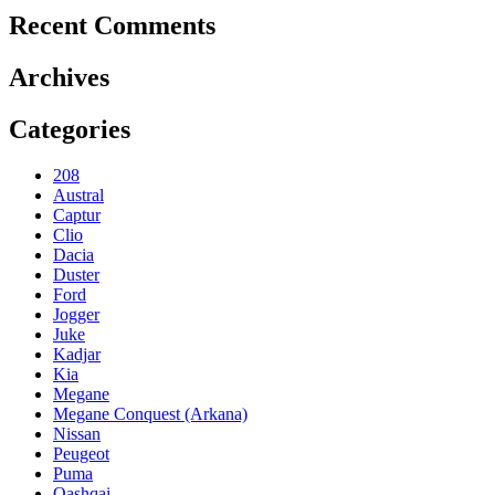
Recent Comments
Archives
Categories
208
Austral
Captur
Clio
Dacia
Duster
Ford
Jogger
Juke
Kadjar
Kia
Megane
Megane Conquest (Arkana)
Nissan
Peugeot
Puma
Qashqai