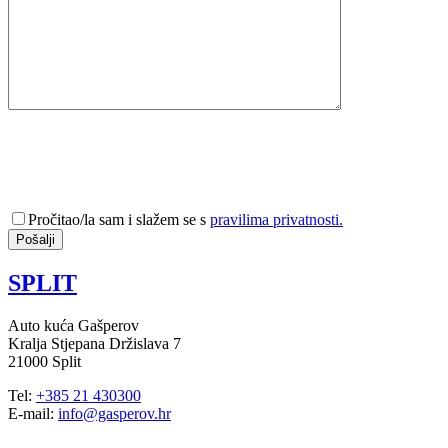
Pročitao/la sam i slažem se s
pravilima privatnosti.
SPLIT
Auto kuća Gašperov
Kralja Stjepana Držislava 7
21000 Split
Tel:
+385 21 430300
E-mail:
info@gasperov.hr