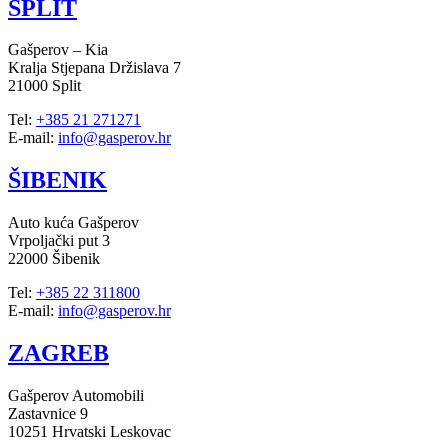
SPLIT
Gašperov – Kia
Kralja Stjepana Držislava 7
21000 Split
Tel:
+385 21 271271
E-mail:
info@gasperov.hr
ŠIBENIK
Auto kuća Gašperov
Vrpoljački put 3
22000 Šibenik
Tel:
+385 22 311800
E-mail:
info@gasperov.hr
ZAGREB
Gašperov Automobili
Zastavnice 9
10251 Hrvatski Leskovac