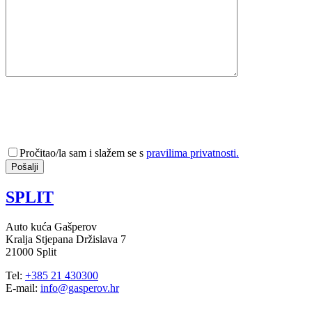
Pročitao/la sam i slažem se s
pravilima privatnosti.
SPLIT
Auto kuća Gašperov
Kralja Stjepana Držislava 7
21000 Split
Tel:
+385 21 430300
E-mail:
info@gasperov.hr