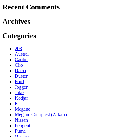
Recent Comments
Archives
Categories
208
Austral
Captur
Clio
Dacia
Duster
Ford
Jogger
Juke
Kadjar
Kia
Megane
Megane Conquest (Arkana)
Nissan
Peugeot
Puma
Qashqai