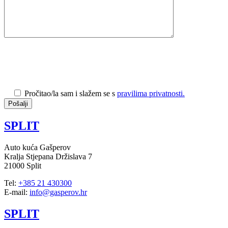
Pročitao/la sam i slažem se s
pravilima privatnosti.
SPLIT
Auto kuća Gašperov
Kralja Stjepana Držislava 7
21000 Split
Tel:
+385 21 430300
E-mail:
info@gasperov.hr
SPLIT