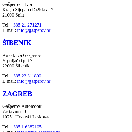
Gašperov – Kia
Kralja Stjepana Držislava 7
21000 Split
Tel:
+385 21 271271
E-mail:
info@gasperov.hr
ŠIBENIK
Auto kuća Gašperov
Vrpoljački put 3
22000 Šibenik
Tel:
+385 22 311800
E-mail:
info@gasperov.hr
ZAGREB
Gašperov Automobili
Zastavnice 9
10251 Hrvatski Leskovac
Tel:
+385 1 6382105