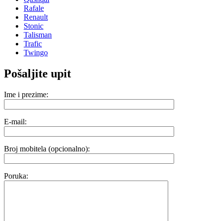
Rafale
Renault
Stonic
Talisman
Trafic
Twingo
Pošaljite upit
Ime i prezime:
E-mail:
Broj mobitela (opcionalno):
Poruka: