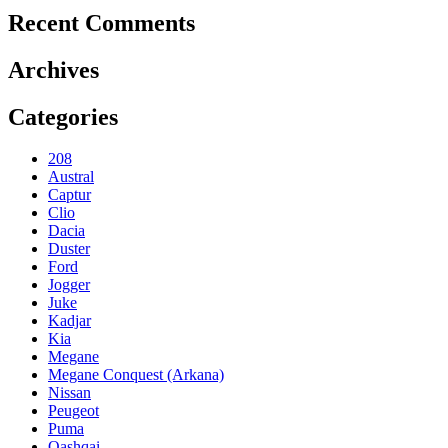
Recent Comments
Archives
Categories
208
Austral
Captur
Clio
Dacia
Duster
Ford
Jogger
Juke
Kadjar
Kia
Megane
Megane Conquest (Arkana)
Nissan
Peugeot
Puma
Qashqai