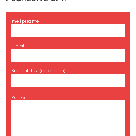
Ime i prezime:
E-mail:
Broj mobitela (opcionalno):
Poruka: