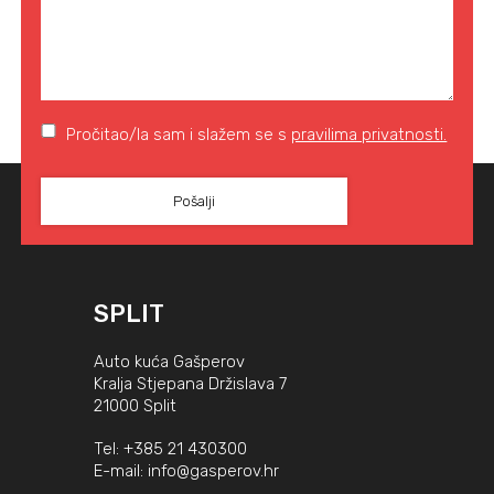
Pročitao/la sam i slažem se s
pravilima privatnosti.
SPLIT
Auto kuća Gašperov
Kralja Stjepana Držislava 7
21000 Split
Tel:
+385 21 430300
E-mail:
info@gasperov.hr