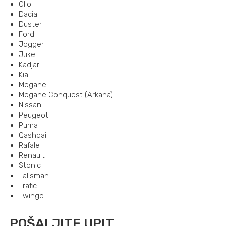
Clio
Dacia
Duster
Ford
Jogger
Juke
Kadjar
Kia
Megane
Megane Conquest (Arkana)
Nissan
Peugeot
Puma
Qashqai
Rafale
Renault
Stonic
Talisman
Trafic
Twingo
POŠALJITE UPIT