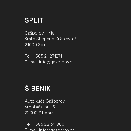
SPLIT
Gašperov – Kia
Kralja Stjepana Držislava 7
21000 Split
Tel:
+385 21 271271
E-mail:
info@gasperov.hr
ŠIBENIK
Auto kuća Gašperov
Vrpoljački put 3
22000 Šibenik
Tel:
+385 22 311800
E-mail:
info@gasperov.hr