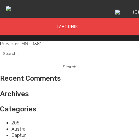
IMG_0381
(
0
IZBORNIK
Post
Previous:
IMG_0381
Search
navigation
for:
Recent Comments
Archives
Categories
208
Austral
Captur