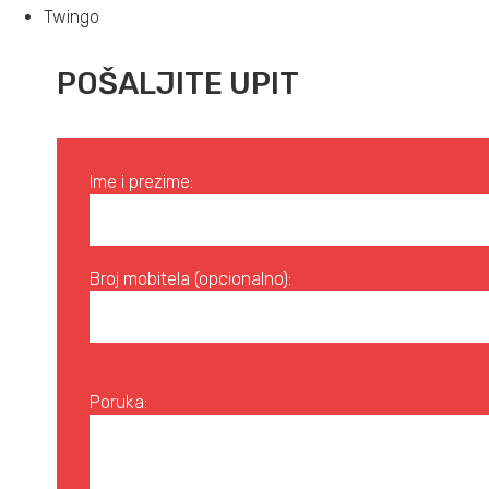
Twingo
POŠALJITE UPIT
Ime i prezime:
Broj mobitela (opcionalno):
Poruka: