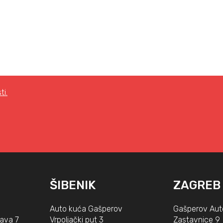
ti.
ŠIBENIK
ZAGREB
Auto kuća Gašperov
Gašperov Aut
lava 7
Vrpoljački put 3
Zastavnice 9