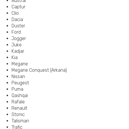
Austral
Captur
Clio
Dacia
Duster
Ford
Jogger
Juke
Kadjar
Kia
Megane
Megane Conquest (Arkana)
Nissan
Peugeot
Puma
Qashqai
Rafale
Renault
Stonic
Talisman
Trafic