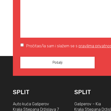
Pročitao/la sam i slažem se s
pravilima privatnos
SPLIT
SPLIT
Auto kuća Gašperov
Gašperov – Kia
Kralja Stjepana Držislava 7
Kralja Stjepana Držis