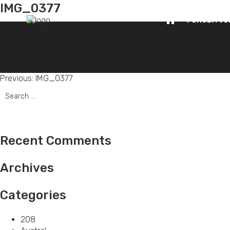
IMG_0377
PONUDA VO
Post
Previous:
IMG_0377
Search
navigation
for:
Recent Comments
Archives
Categories
208