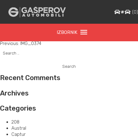
IMG_0374
(
0
IZBORNIK
Post
Previous:
IMG_0374
Search
navigation
for:
Recent Comments
Archives
Categories
208
Austral
Captur