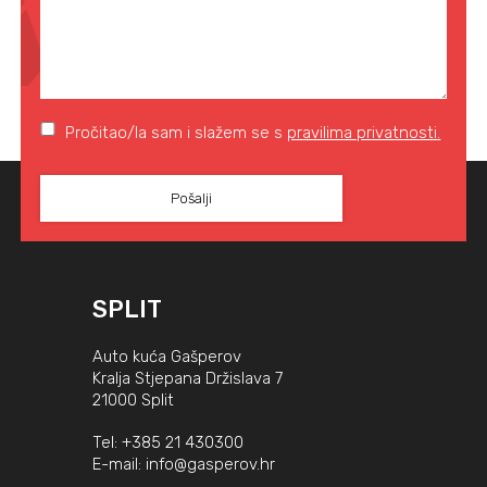
Pročitao/la sam i slažem se s
pravilima privatnosti.
SPLIT
Auto kuća Gašperov
Kralja Stjepana Držislava 7
21000 Split
Tel:
+385 21 430300
E-mail:
info@gasperov.hr