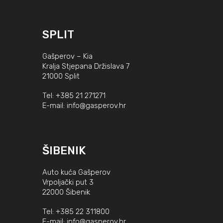
SPLIT
Gašperov – Kia
Kralja Stjepana Držislava 7
21000 Split
Tel:
+385 21 271271
E-mail:
info@gasperov.hr
ŠIBENIK
Auto kuća Gašperov
Vrpoljački put 3
22000 Šibenik
Tel:
+385 22 311800
E-mail:
info@gasperov.hr