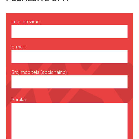
Ime i prezime:
E-mail:
Broj mobitela (opcionalno):
Poruka: