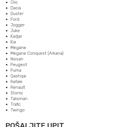
Clio
Dacia
Duster
Ford
Jogger
Juke
Kadjar
Kia
Megane
Megane Conquest (Arkana)
Nissan
Peugeot
Puma
Qashqai
Rafale
Renault
Stonic
Talisman
Trafic
Twingo
POŠALJITE UPIT