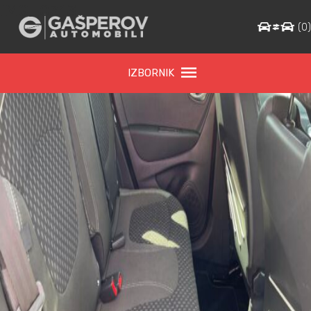
IMG_0313
(
0
IZBORNIK