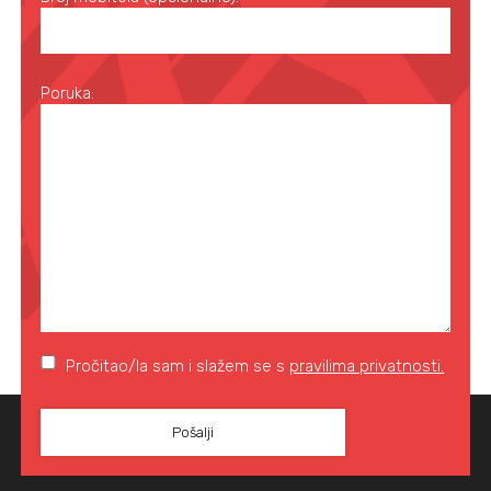
Poruka:
Pročitao/la sam i slažem se s
pravilima privatnosti.