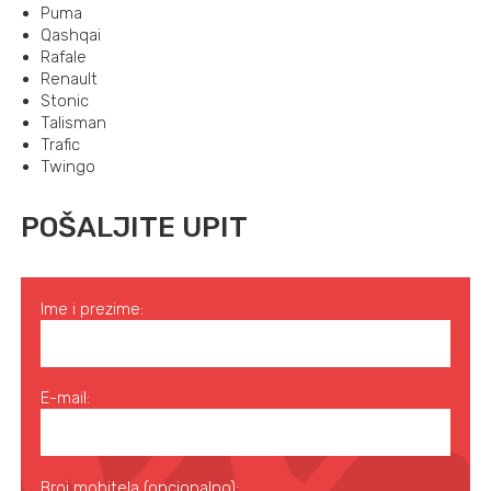
Puma
Qashqai
Rafale
Renault
Stonic
Talisman
Trafic
Twingo
POŠALJITE UPIT
Ime i prezime:
E-mail:
Broj mobitela (opcionalno):