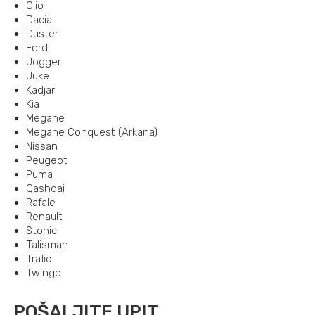
Clio
Dacia
Duster
Ford
Jogger
Juke
Kadjar
Kia
Megane
Megane Conquest (Arkana)
Nissan
Peugeot
Puma
Qashqai
Rafale
Renault
Stonic
Talisman
Trafic
Twingo
POŠALJITE UPIT