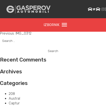
IMG_0312
(
0
IZBORNIK
Post
Previous:
IMG_0312
Search
navigation
for:
Recent Comments
Archives
Categories
208
Austral
Captur