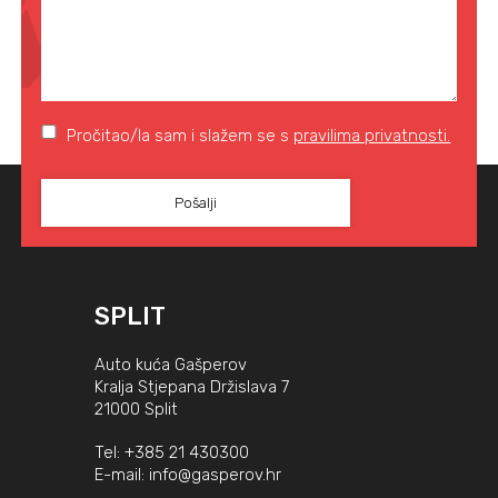
Pročitao/la sam i slažem se s
pravilima privatnosti.
SPLIT
Auto kuća Gašperov
Kralja Stjepana Držislava 7
21000 Split
Tel:
+385 21 430300
E-mail:
info@gasperov.hr