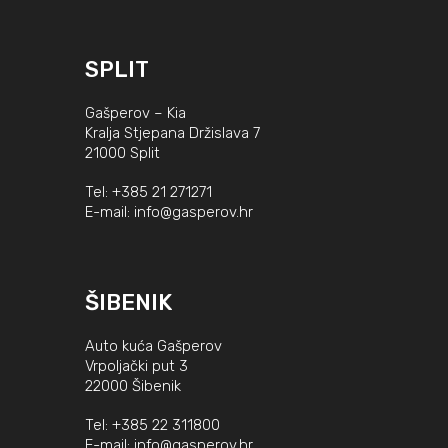
SPLIT
Gašperov – Kia
Kralja Stjepana Držislava 7
21000 Split
Tel:
+385 21 271271
E-mail:
info@gasperov.hr
ŠIBENIK
Auto kuća Gašperov
Vrpoljački put 3
22000 Šibenik
Tel:
+385 22 311800
E-mail:
info@gasperov.hr