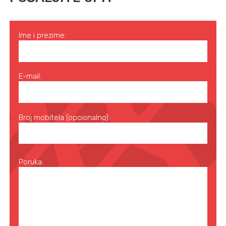
Ime i prezime:
E-mail:
Broj mobitela (opcionalno):
Poruka: