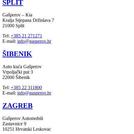
SPLIT
Gašperov – Kia
Kralja Stjepana Držislava 7
21000 Split
Tel:
+385 21 271271
E-mail:
info@gasperov.hr
ŠIBENIK
Auto kuća Gašperov
Vrpoljački put 3
22000 Šibenik
Tel:
+385 22 311800
E-mail:
info@gasperov.hr
ZAGREB
Gašperov Automobili
Zastavnice 9
10251 Hrvatski Leskovac