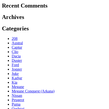
Recent Comments
Archives
Categories
208
Austral
Captur
Clio
Dacia
Duster
Ford
Jogger
Juke
Kadjar
Kia
Megane
Megane Conquest (Arkana)
Nissan
Peugeot
Puma
Qashqai