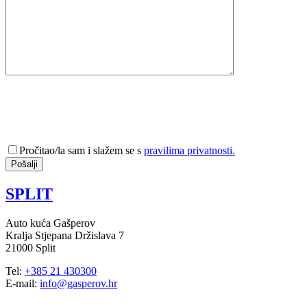
Pročitao/la sam i slažem se s
pravilima privatnosti.
SPLIT
Auto kuća Gašperov
Kralja Stjepana Držislava 7
21000 Split
Tel:
+385 21 430300
E-mail:
info@gasperov.hr