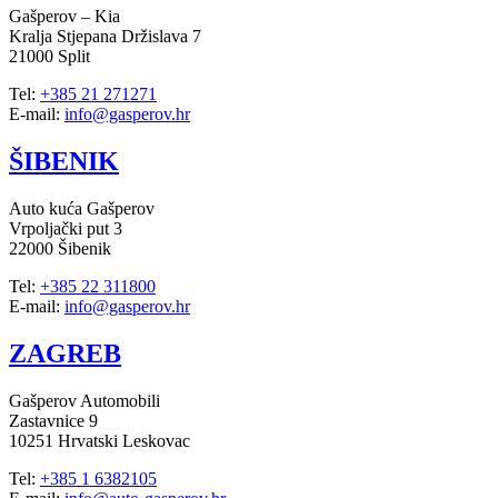
Gašperov – Kia
Kralja Stjepana Držislava 7
21000 Split
Tel:
+385 21 271271
E-mail:
info@gasperov.hr
ŠIBENIK
Auto kuća Gašperov
Vrpoljački put 3
22000 Šibenik
Tel:
+385 22 311800
E-mail:
info@gasperov.hr
ZAGREB
Gašperov Automobili
Zastavnice 9
10251 Hrvatski Leskovac
Tel:
+385 1 6382105