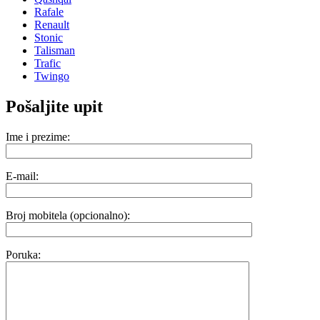
Rafale
Renault
Stonic
Talisman
Trafic
Twingo
Pošaljite upit
Ime i prezime:
E-mail:
Broj mobitela (opcionalno):
Poruka: