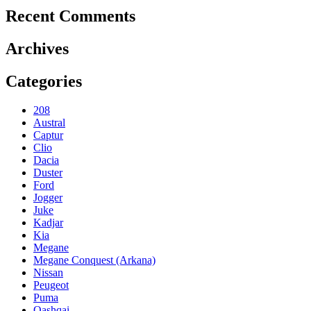
Recent Comments
Archives
Categories
208
Austral
Captur
Clio
Dacia
Duster
Ford
Jogger
Juke
Kadjar
Kia
Megane
Megane Conquest (Arkana)
Nissan
Peugeot
Puma
Qashqai