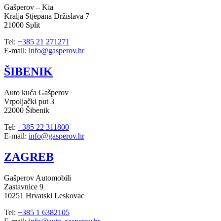
Gašperov – Kia
Kralja Stjepana Držislava 7
21000 Split
Tel:
+385 21 271271
E-mail:
info@gasperov.hr
ŠIBENIK
Auto kuća Gašperov
Vrpoljački put 3
22000 Šibenik
Tel:
+385 22 311800
E-mail:
info@gasperov.hr
ZAGREB
Gašperov Automobili
Zastavnice 9
10251 Hrvatski Leskovac
Tel:
+385 1 6382105