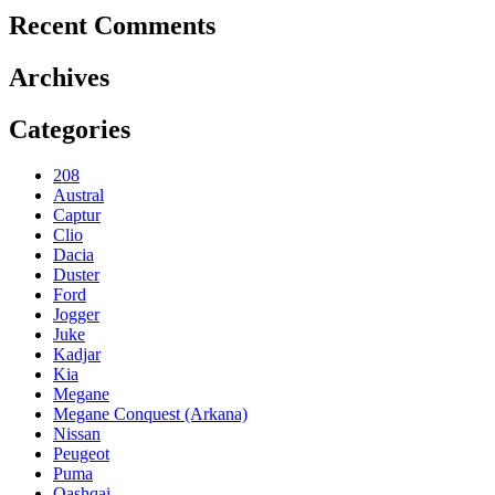
Recent Comments
Archives
Categories
208
Austral
Captur
Clio
Dacia
Duster
Ford
Jogger
Juke
Kadjar
Kia
Megane
Megane Conquest (Arkana)
Nissan
Peugeot
Puma
Qashqai