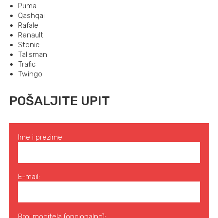
Puma
Qashqai
Rafale
Renault
Stonic
Talisman
Trafic
Twingo
POŠALJITE UPIT
Ime i prezime:
E-mail:
Broj mobitela (opcionalno):