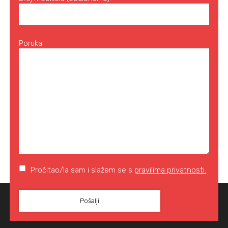
Poruka:
Pročitao/la sam i slažem se s
pravilima privatnosti.