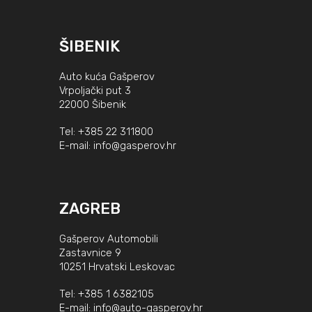
ŠIBENIK
Auto kuća Gašperov
Vrpoljački put 3
22000 Šibenik
Tel:
+385 22 311800
E-mail:
info@gasperov.hr
ZAGREB
Gašperov Automobili
Zastavnice 9
10251 Hrvatski Leskovac
Tel:
+385 1 6382105
E-mail:
info@auto-gasperov.hr