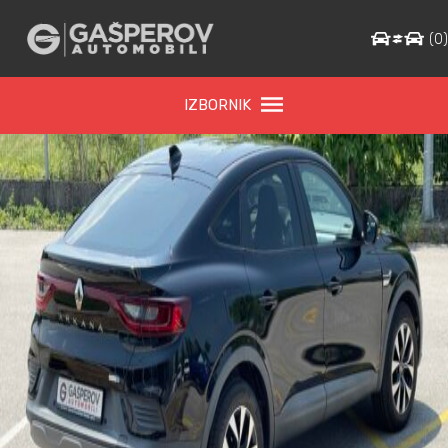
IMG_0139
(
0
IZBORNIK