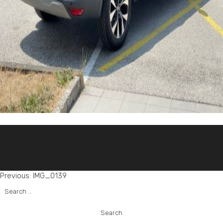
Post
Previous:
IMG_0139
Search
navigation
for: