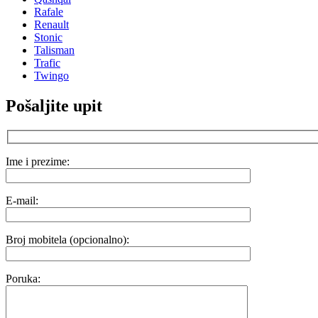
Rafale
Renault
Stonic
Talisman
Trafic
Twingo
Pošaljite upit
Ime i prezime:
E-mail:
Broj mobitela (opcionalno):
Poruka: