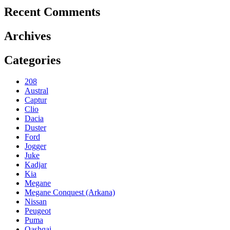
Recent Comments
Archives
Categories
208
Austral
Captur
Clio
Dacia
Duster
Ford
Jogger
Juke
Kadjar
Kia
Megane
Megane Conquest (Arkana)
Nissan
Peugeot
Puma
Qashqai