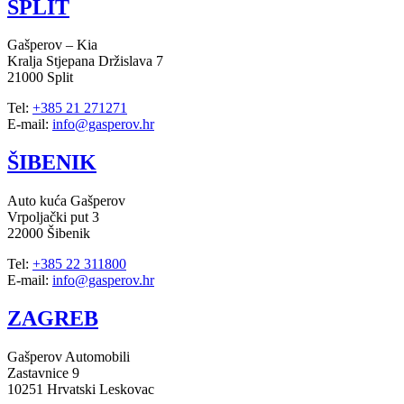
SPLIT
Gašperov – Kia
Kralja Stjepana Držislava 7
21000 Split
Tel:
+385 21 271271
E-mail:
info@gasperov.hr
ŠIBENIK
Auto kuća Gašperov
Vrpoljački put 3
22000 Šibenik
Tel:
+385 22 311800
E-mail:
info@gasperov.hr
ZAGREB
Gašperov Automobili
Zastavnice 9
10251 Hrvatski Leskovac