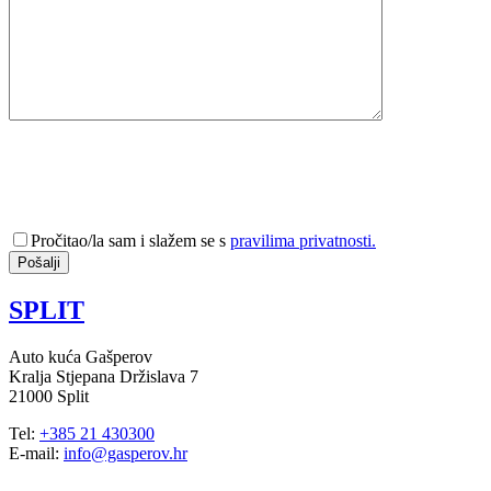
Pročitao/la sam i slažem se s
pravilima privatnosti.
SPLIT
Auto kuća Gašperov
Kralja Stjepana Držislava 7
21000 Split
Tel:
+385 21 430300
E-mail:
info@gasperov.hr