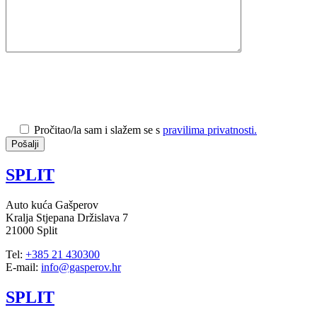
Pročitao/la sam i slažem se s
pravilima privatnosti.
SPLIT
Auto kuća Gašperov
Kralja Stjepana Držislava 7
21000 Split
Tel:
+385 21 430300
E-mail:
info@gasperov.hr
SPLIT