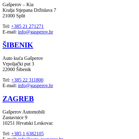
Gašperov – Kia
Kralja Stjepana Držislava 7
21000 Split
Tel:
+385 21 271271
E-mail:
info@gasperov.hr
ŠIBENIK
Auto kuća Gašperov
Vrpoljački put 3
22000 Šibenik
Tel:
+385 22 311800
E-mail:
info@gasperov.hr
ZAGREB
Gašperov Automobili
Zastavnice 9
10251 Hrvatski Leskovac
Tel:
+385 1 6382105