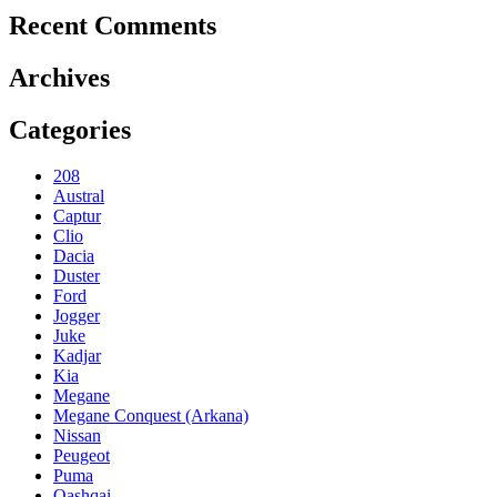
Recent Comments
Archives
Categories
208
Austral
Captur
Clio
Dacia
Duster
Ford
Jogger
Juke
Kadjar
Kia
Megane
Megane Conquest (Arkana)
Nissan
Peugeot
Puma
Qashqai