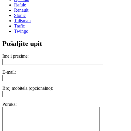
Rafale
Renault
Stonic
Talisman
Trafic
Twingo
Pošaljite upit
Ime i prezime:
E-mail:
Broj mobitela (opcionalno):
Poruka: