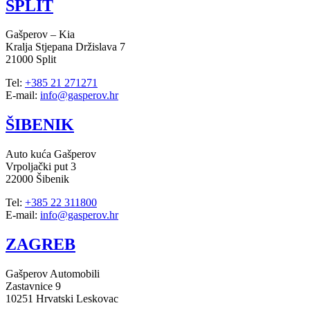
SPLIT
Gašperov – Kia
Kralja Stjepana Držislava 7
21000 Split
Tel:
+385 21 271271
E-mail:
info@gasperov.hr
ŠIBENIK
Auto kuća Gašperov
Vrpoljački put 3
22000 Šibenik
Tel:
+385 22 311800
E-mail:
info@gasperov.hr
ZAGREB
Gašperov Automobili
Zastavnice 9
10251 Hrvatski Leskovac