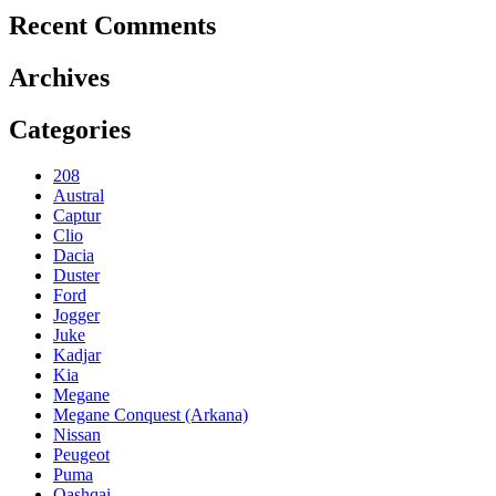
Recent Comments
Archives
Categories
208
Austral
Captur
Clio
Dacia
Duster
Ford
Jogger
Juke
Kadjar
Kia
Megane
Megane Conquest (Arkana)
Nissan
Peugeot
Puma
Qashqai