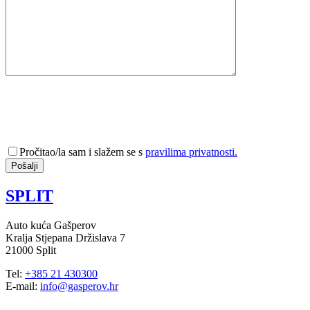
Pročitao/la sam i slažem se s
pravilima privatnosti.
SPLIT
Auto kuća Gašperov
Kralja Stjepana Držislava 7
21000 Split
Tel:
+385 21 430300
E-mail:
info@gasperov.hr