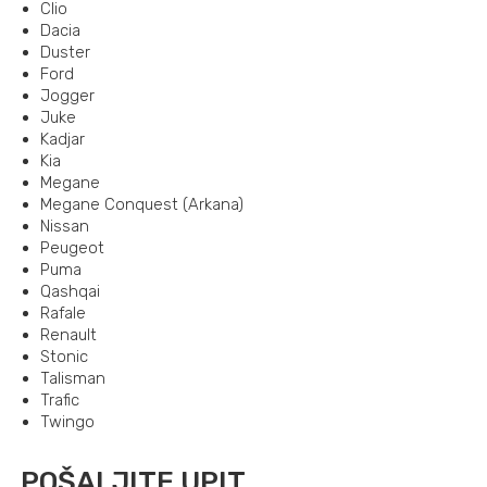
Clio
Dacia
Duster
Ford
Jogger
Juke
Kadjar
Kia
Megane
Megane Conquest (Arkana)
Nissan
Peugeot
Puma
Qashqai
Rafale
Renault
Stonic
Talisman
Trafic
Twingo
POŠALJITE UPIT