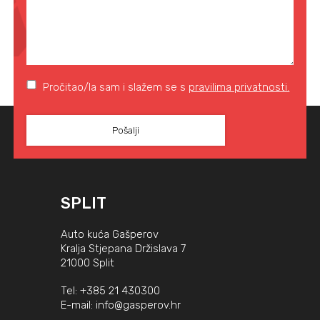
Pročitao/la sam i slažem se s
pravilima privatnosti.
SPLIT
Auto kuća Gašperov
Kralja Stjepana Držislava 7
21000 Split
Tel:
+385 21 430300
E-mail:
info@gasperov.hr