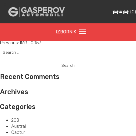
IMG_0057
(
0
IZBORNIK
Post
Previous:
IMG_0057
Search
navigation
for:
Recent Comments
Archives
Categories
208
Austral
Captur