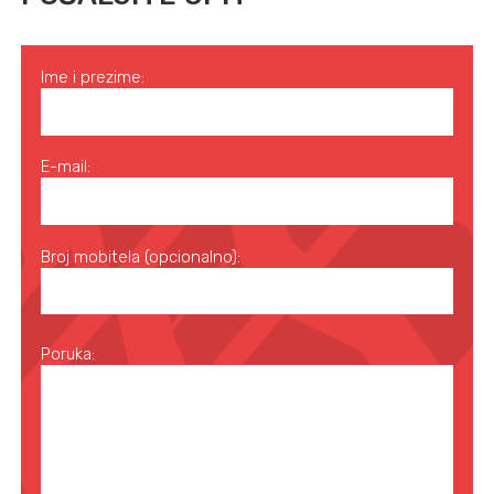
Ime i prezime:
E-mail:
Broj mobitela (opcionalno):
Poruka: