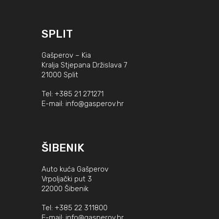
SPLIT
Gašperov – Kia
Kralja Stjepana Držislava 7
21000 Split
Tel:
+385 21 271271
E-mail:
info@gasperov.hr
ŠIBENIK
Auto kuća Gašperov
Vrpoljački put 3
22000 Šibenik
Tel:
+385 22 311800
E-mail:
info@gasperov.hr