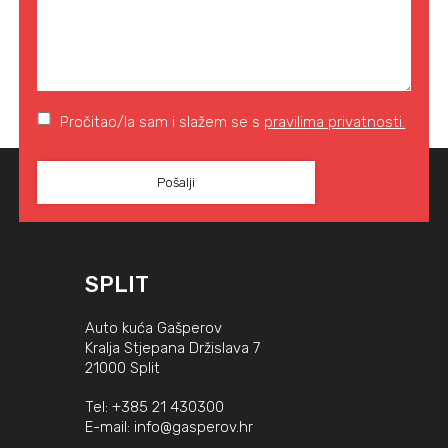
Pročitao/la sam i slažem se s
pravilima privatnosti.
SPLIT
Auto kuća Gašperov
Kralja Stjepana Držislava 7
21000 Split
Tel:
+385 21 430300
E-mail:
info@gasperov.hr