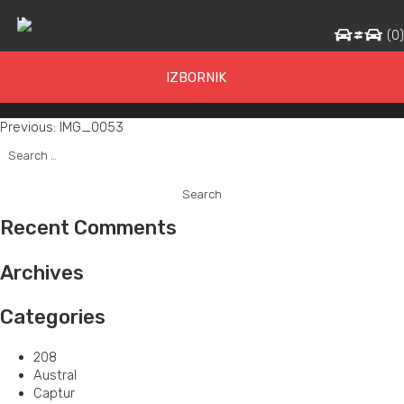
IMG_0053
(
0
IZBORNIK
Post
Previous:
IMG_0053
Search
navigation
for:
Recent Comments
Archives
Categories
208
Austral
Captur