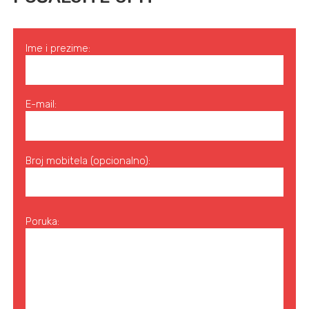
Ime i prezime:
E-mail:
Broj mobitela (opcionalno):
Poruka: