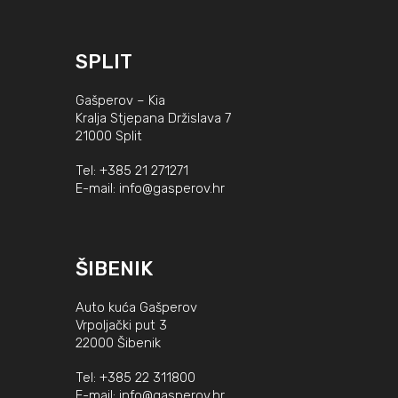
SPLIT
Gašperov – Kia
Kralja Stjepana Držislava 7
21000 Split
Tel:
+385 21 271271
E-mail:
info@gasperov.hr
ŠIBENIK
Auto kuća Gašperov
Vrpoljački put 3
22000 Šibenik
Tel:
+385 22 311800
E-mail:
info@gasperov.hr