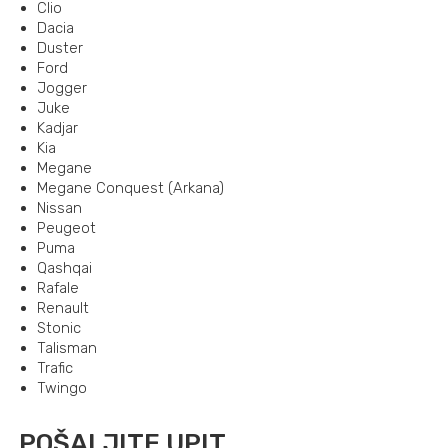
Clio
Dacia
Duster
Ford
Jogger
Juke
Kadjar
Kia
Megane
Megane Conquest (Arkana)
Nissan
Peugeot
Puma
Qashqai
Rafale
Renault
Stonic
Talisman
Trafic
Twingo
POŠALJITE UPIT