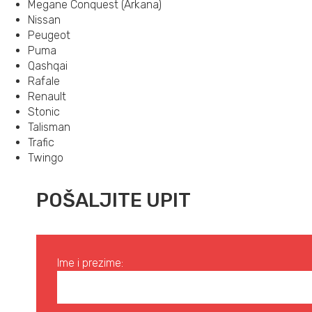
Megane Conquest (Arkana)
Nissan
Peugeot
Puma
Qashqai
Rafale
Renault
Stonic
Talisman
Trafic
Twingo
POŠALJITE UPIT
Ime i prezime: