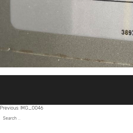
Post
Previous:
IMG_0046
Search
navigation
for: