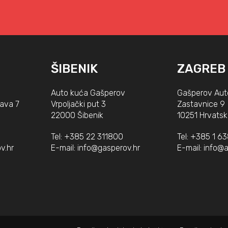
ŠIBENIK
ZAGREB
Auto kuća Gašperov
Gašperov Aut
lava 7
Vrpoljački put 3
Zastavnice 9
22000 Šibenik
10251 Hrvatsk
Tel:
+385 22 311800
Tel:
+385 1 6
v.hr
E-mail:
info@gasperov.hr
E-mail:
info@a