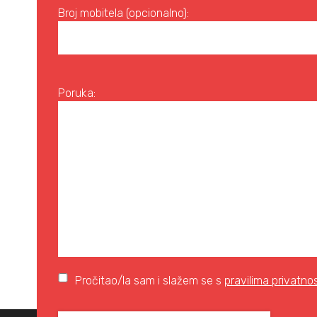
Broj mobitela (opcionalno):
Poruka:
Pročitao/la sam i slažem se s
pravilima privatnos