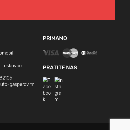
PRIMAMO
omobili
i Leskovac
PRATITE NAS
382105
uto-gasperov.hr