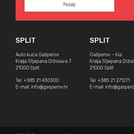
SPLIT
SPLIT
Auto kuća Gašperov
Gašperov – Kia
Kralja Stjepana Držislava 7
Kralja Stjepana Držis
21000 Split
21000 Split
Tel:
+385 21 430300
Tel:
+385 21 271271
E-mail:
info@gasperov.hr
E-mail:
info@gaspero