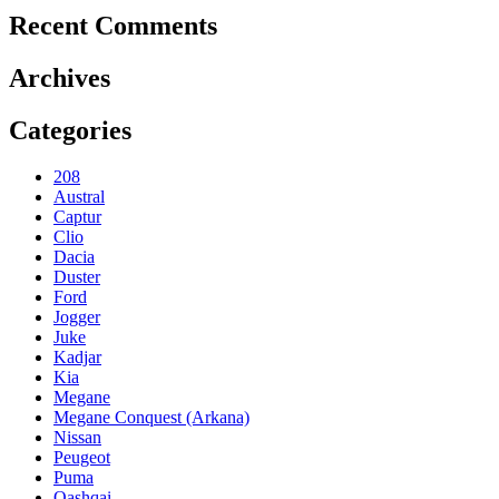
Recent Comments
Archives
Categories
208
Austral
Captur
Clio
Dacia
Duster
Ford
Jogger
Juke
Kadjar
Kia
Megane
Megane Conquest (Arkana)
Nissan
Peugeot
Puma
Qashqai