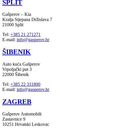
SPLIT
Gašperov – Kia
Kralja Stjepana Držislava 7
21000 Split
Tel:
+385 21 271271
E-mail:
info@gasperov.hr
ŠIBENIK
Auto kuća Gašperov
Vrpoljački put 3
22000 Šibenik
Tel:
+385 22 311800
E-mail:
info@gasperov.hr
ZAGREB
Gašperov Automobili
Zastavnice 9
10251 Hrvatski Leskovac