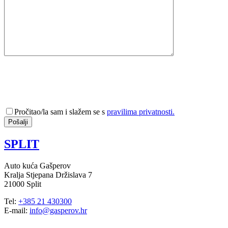
Pročitao/la sam i slažem se s
pravilima privatnosti.
SPLIT
Auto kuća Gašperov
Kralja Stjepana Držislava 7
21000 Split
Tel:
+385 21 430300
E-mail:
info@gasperov.hr