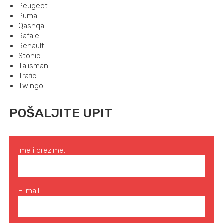
Peugeot
Puma
Qashqai
Rafale
Renault
Stonic
Talisman
Trafic
Twingo
POŠALJITE UPIT
Ime i prezime:
E-mail: