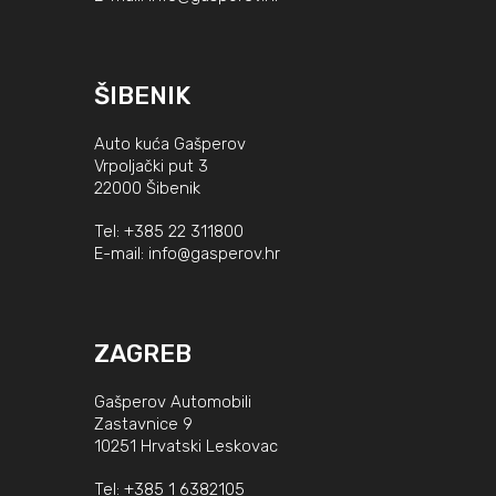
ŠIBENIK
Auto kuća Gašperov
Vrpoljački put 3
22000 Šibenik
Tel:
+385 22 311800
E-mail:
info@gasperov.hr
ZAGREB
Gašperov Automobili
Zastavnice 9
10251 Hrvatski Leskovac
Tel:
+385 1 6382105