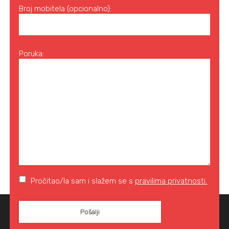
Broj mobitela (opcionalno):
Poruka:
Pročitao/la sam i slažem se s
pravilima privatnosti.