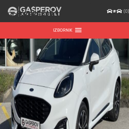
ford-puma-st-line-x-1.0-ecoboost-125-
(
0
slika-262424260
IZBORNIK