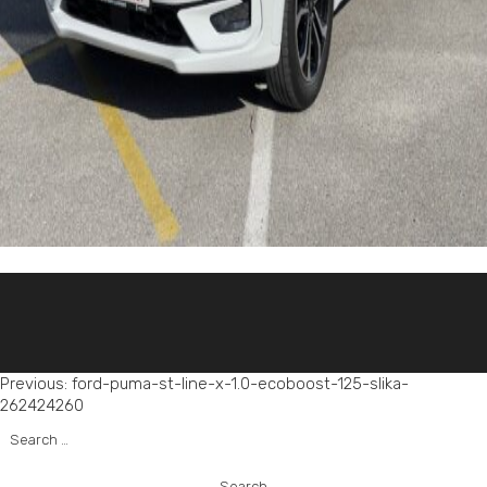
Post
Previous:
ford-puma-st-line-x-1.0-ecoboost-125-slika-
262424260
navigation
Search
for: