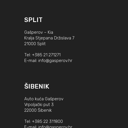
SPLIT
Gašperov – Kia
Kralja Stjepana Držislava 7
21000 Split
Tel:
+385 21 271271
E-mail:
info@gasperov.hr
ŠIBENIK
Auto kuća Gašperov
Vrpoljački put 3
22000 Šibenik
Tel:
+385 22 311800
E-mail:
info@gasperov.hr