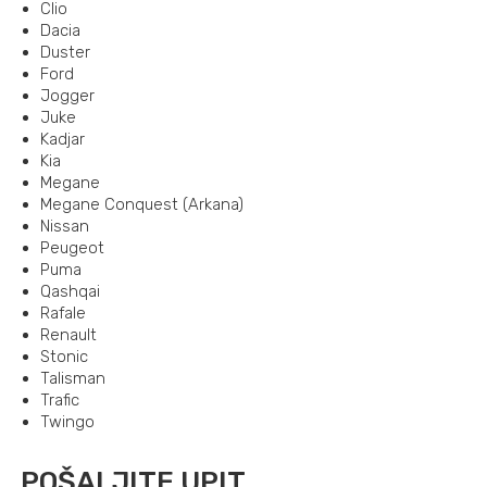
Clio
Dacia
Duster
Ford
Jogger
Juke
Kadjar
Kia
Megane
Megane Conquest (Arkana)
Nissan
Peugeot
Puma
Qashqai
Rafale
Renault
Stonic
Talisman
Trafic
Twingo
POŠALJITE UPIT