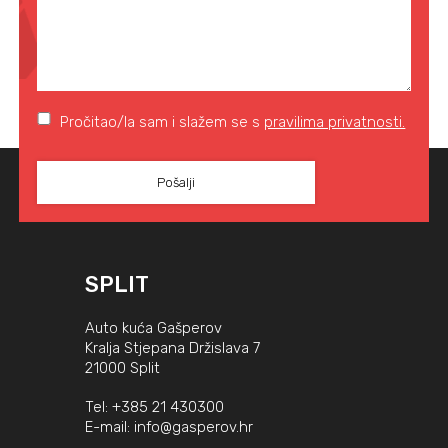
Pročitao/la sam i slažem se s
pravilima privatnosti.
SPLIT
Auto kuća Gašperov
Kralja Stjepana Držislava 7
21000 Split
Tel:
+385 21 430300
E-mail:
info@gasperov.hr