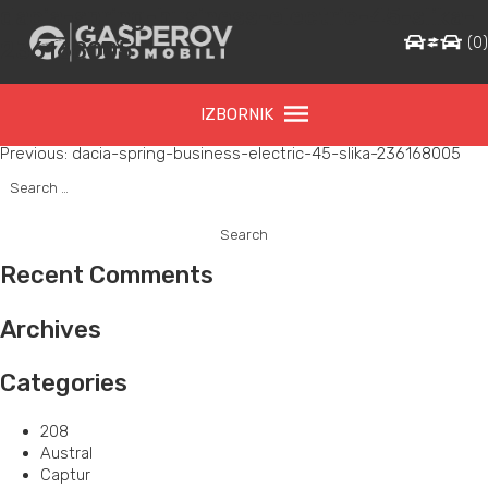
dacia-spring-business-electric-45-slika-
(
0
236168005
IZBORNIK
Post
Previous:
dacia-spring-business-electric-45-slika-236168005
Search
navigation
for:
Recent Comments
Archives
Categories
208
Austral
Captur