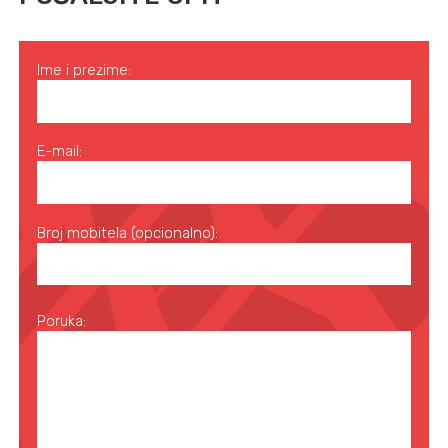
Ime i prezime:
E-mail:
Broj mobitela (opcionalno):
Poruka: