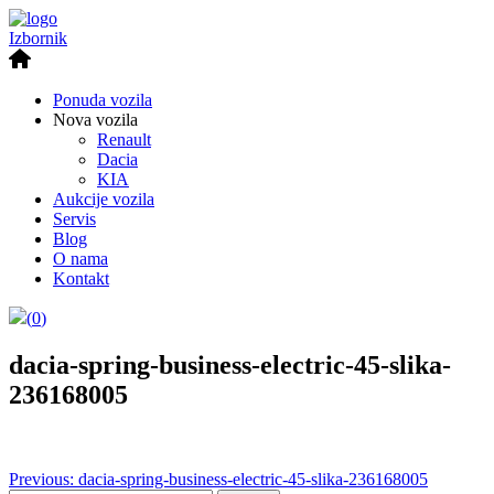
Izbornik
Ponuda vozila
Nova vozila
Renault
Dacia
KIA
Aukcije vozila
Servis
Blog
O nama
Kontakt
(
0
)
dacia-spring-business-electric-45-slika-
236168005
Post
Previous:
dacia-spring-business-electric-45-slika-236168005