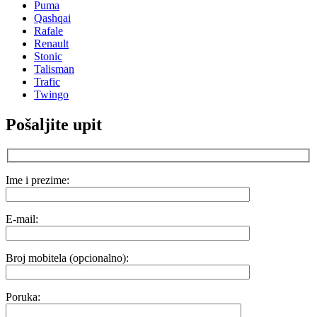
Puma
Qashqai
Rafale
Renault
Stonic
Talisman
Trafic
Twingo
Pošaljite upit
Ime i prezime:
E-mail:
Broj mobitela (opcionalno):
Poruka: