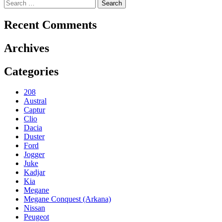
Search
navigation
for:
Recent Comments
Archives
Categories
208
Austral
Captur
Clio
Dacia
Duster
Ford
Jogger
Juke
Kadjar
Kia
Megane
Megane Conquest (Arkana)
Nissan
Peugeot