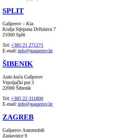
SPLIT
Gašperov – Kia
Kralja Stjepana Držislava 7
21000 Split
Tel:
+385 21 271271
E-mail:
info@gasperov.hr
ŠIBENIK
Auto kuća Gašperov
Vrpoljački put 3
22000 Šibenik
Tel:
+385 22 311800
E-mail:
info@gasperov.hr
ZAGREB
Gašperov Automobili
Zastavnice 9